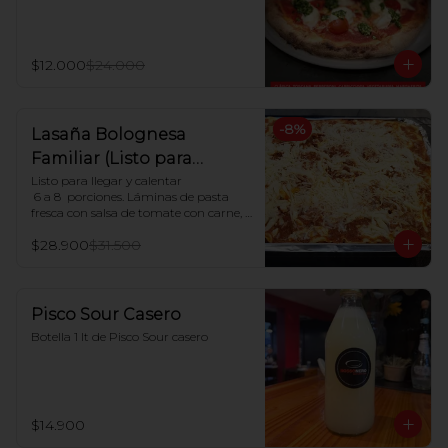
$12.000
$24.000
-
8
%
Lasaña Bolognesa
Familiar (Listo para
hornear en casa)
Listo para llegar y calentar

 6 a 8  porciones. Láminas de pasta 
fresca con salsa de tomate con carne, 
salsa blanca casera y queso mozzarella

$28.900
$31.500
Indicaciones para Horno:

Dejar descongelar. Precalentar el 
horno a 180ºC y Poner en horno por 30 
minutos.
Pisco Sour Casero
Botella 1 lt de Pisco Sour casero
$14.900