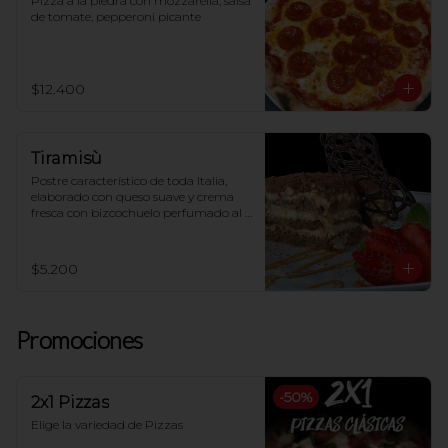
Pizza a la piedra con mozzarella, salsa 
de tomate, pepperoni picante
$12.400
Tiramisù
Postre característico de toda Italia, 
elaborado con queso suave y crema 
fresca con bizcochuelo perfumado al 
café
$5.200
Promociones
-
50
%
2x1 Pizzas
Elige la variedad de Pizzas