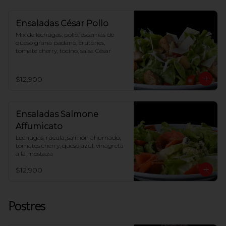
Ensaladas César Pollo
Mix de lechugas, pollo, escamas de 
queso grana padano, crutones, 
tomate cherry, tocino, salsa César
$12.900
Ensaladas Salmone
Affumicato
Lechugas, rúcula, salmón ahumado, 
tomates cherry, queso azul, vinagreta 
a la mostaza
$12.900
Postres