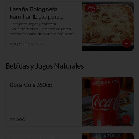
-
8
%
Lasaña Bolognesa
Familiar (Listo para
hornear en casa)
Listo para llegar y calentar

 6 a 8  porciones. Láminas de pasta 
fresca con salsa de tomate con carne, 
salsa blanca casera y queso mozzarella

$28.900
$31.500
Indicaciones para Horno:

Dejar descongelar. Precalentar el 
horno a 180ºC y Poner en horno por 30 
Bebidas y Jugos Naturales
minutos.
Coca Cola 350cc
$2.000