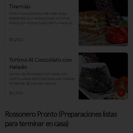
Tiramisù
Postre característico de toda Italia, 
elaborado con queso suave y crema 
fresca con bizcochuelo perfumado al 
café
$5.200
Tortino Al Cioccolato con
Helado
Volcán de chocolate horneado con 
centro suave, acompañado con helado 
artesanal de vainilla natural
$5.200
Rossonero Pronto (Preparaciones listas
para terminar en casa)