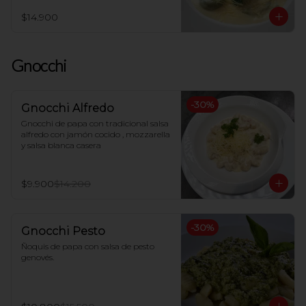
$14.900
Gnocchi
-
30
%
Gnocchi Alfredo
Gnocchi de papa con tradicional salsa 
alfredo con jamón cocido , mozzarella 
y salsa blanca casera
$9.900
$14.200
-
30
%
Gnocchi Pesto
Ñoquis de papa con salsa de pesto 
genovés.