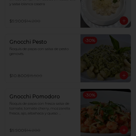
y salsa blanca casera
$9.900
$14.200
-
30
%
Gnocchi Pesto
Ñoquis de papa con salsa de pesto 
genovés.
$10.800
$15.500
-
30
%
Gnocchi Pomodoro
Ñoquis de papa con fresca salsa de 
tomate, tomate cherry, mozzarella 
fresca, ajo, albahaca y queso 
parmesano
$9.900
$14.200