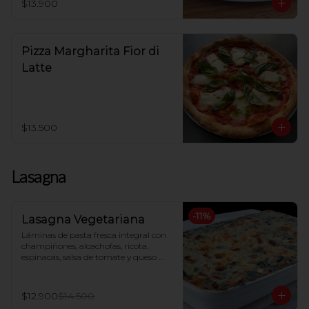
$13.900
Pizza Margharita Fior di
Latte
$13.500
Lasagna
-
11
%
Lasagna Vegetariana
Láminas de pasta fresca integral con 
champiñones, alcachofas, ricota, 
espinacas, salsa de tomate y queso 
mozzarella, gratinada al horno
$12.900
$14.500