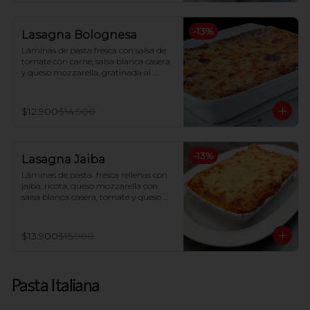
-
13
%
Lasagna Bolognesa
Láminas de pasta fresca con salsa de 
tomate con carne, salsa blanca casera 
y queso mozzarella, gratinada al 
horno
$12.900
$14.900
-
13
%
Lasagna Jaiba
Láminas de pasta  fresca rellenas con 
jaiba, ricota, queso mozzarella con 
salsa blanca casera, tomate y queso 
parmesano gratinado al horno.
$13.900
$15.900
Pasta Italiana