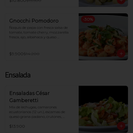
$10.800
$15.500
-
30
%
Gnocchi Pomodoro
Ñoquis de papa con fresca salsa de 
tomate, tomate cherry, mozzarella 
fresca, ajo, albahaca y queso 
parmesano
$9.900
$14.200
Ensalada
Ensaladas César
Gamberetti
Mix de lechugas, camarones 
ecuatorianos (12 un.), escamas de 
queso grana padano, crutones, 
tomate cherry, salsa César
$13.900