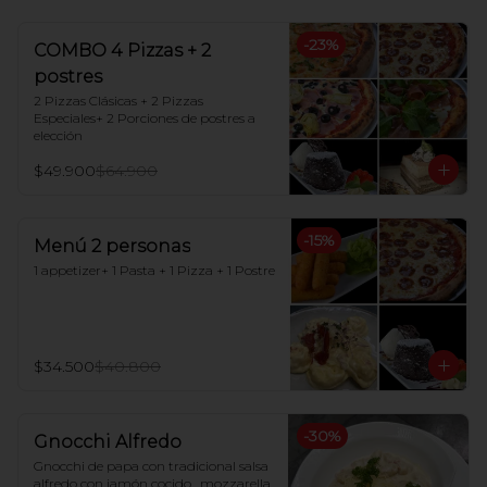
-
23
%
COMBO 4 Pizzas + 2
postres
2 Pizzas Clásicas + 2 Pizzas 
Especiales+ 2 Porciones de postres a 
elección
$49.900
$64.900
-
15
%
Menú 2 personas
1 appetizer+ 1 Pasta + 1 Pizza + 1 Postre
$34.500
$40.800
-
30
%
Gnocchi Alfredo
Gnocchi de papa con tradicional salsa 
alfredo con jamón cocido , mozzarella 