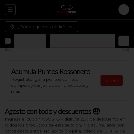
Abrir menu de navegación
Logi
¿Dónde quieres pedir?
 terminar en casa)
Bebidas y Jugos Naturales
Acumula
Puntos Rossonero
Regístrate, gana puntos con tus
Únete
compras y canjealos por productos y
más
Agosto con todo y descuentos 🤑
Ingresa el cupón AGOSTO y disfruta 25% de descuento en
todos los productos de esta sección. No acumulable con
otros descuentos. No aplica propina. Válido del 01 al 31 de