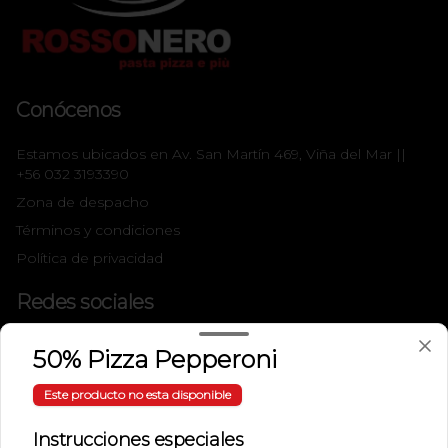
Conócenos
Estamos ubicados en Av. San Martín 469, Viña del Mar ||
+56 032 3193390
Zona de despacho
Términos y condiciones
Política de privacidad
Redes sociales
Instagram
50% Pizza Pepperoni
Facebook
Este producto no esta disponible
Mi cuenta
Instrucciones especiales