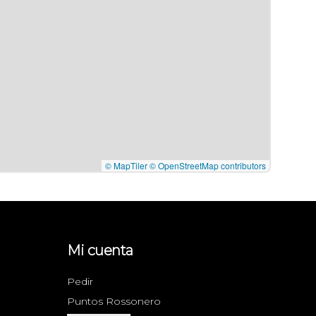
© MapTiler
© OpenStreetMap contributors
Mi cuenta
Pedir
Puntos Rossonero