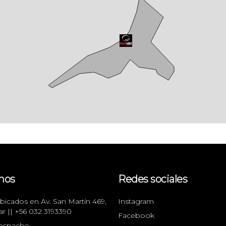
nos
Redes sociales
icados en Av. San Martín 469,
Instagram
ar || +56 032 3193390
Facebook
espacho