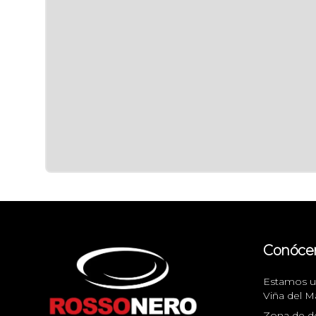
Conóce
Estamos ub
Viña del M
Zona de d