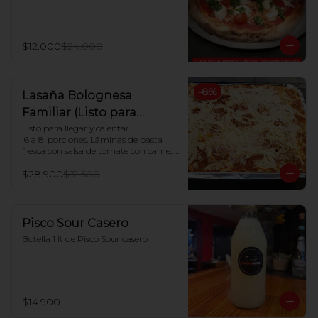
$12.000
$24.000
-
8
%
Lasaña Bolognesa
Familiar (Listo para
hornear en casa)
Listo para llegar y calentar

 6 a 8  porciones. Láminas de pasta 
fresca con salsa de tomate con carne, 
salsa blanca casera y queso mozzarella

$28.900
$31.500
Indicaciones para Horno:

Dejar descongelar. Precalentar el 
horno a 180ºC y Poner en horno por 30 
minutos.
Pisco Sour Casero
Botella 1 lt de Pisco Sour casero
$14.900