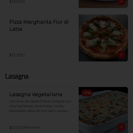
$13.900
Pizza Margharita Fior di
Latte
$13.500
Lasagna
-
11
%
Lasagna Vegetariana
Láminas de pasta fresca integral con 
champiñones, alcachofas, ricota, 
espinacas, salsa de tomate y queso 
mozzarella, gratinada al horno
$12.900
$14.500