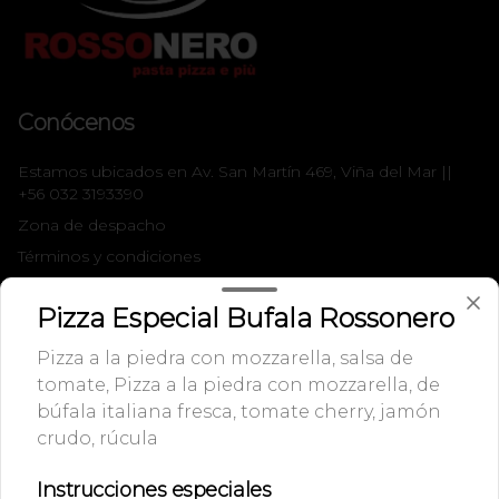
Conócenos
Estamos ubicados en Av. San Martín 469, Viña del Mar ||
+56 032 3193390
Zona de despacho
Términos y condiciones
Política de privacidad
Pizza Especial Bufala Rossonero
Redes sociales
Pizza a la piedra con mozzarella, salsa de
tomate, Pizza a la piedra con mozzarella, de
Instagram
búfala italiana fresca, tomate cherry, jamón
Facebook
crudo, rúcula
Mi cuenta
Instrucciones especiales