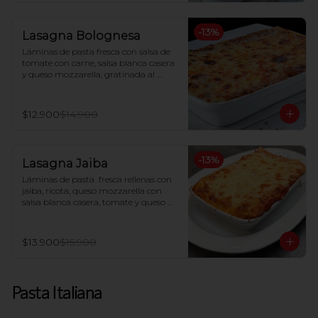
-
13
%
Lasagna Bolognesa
Láminas de pasta fresca con salsa de 
tomate con carne, salsa blanca casera 
y queso mozzarella, gratinada al 
horno
$12.900
$14.900
-
13
%
Lasagna Jaiba
Láminas de pasta  fresca rellenas con 
jaiba, ricota, queso mozzarella con 
salsa blanca casera, tomate y queso 
parmesano gratinado al horno.
$13.900
$15.900
Pasta Italiana