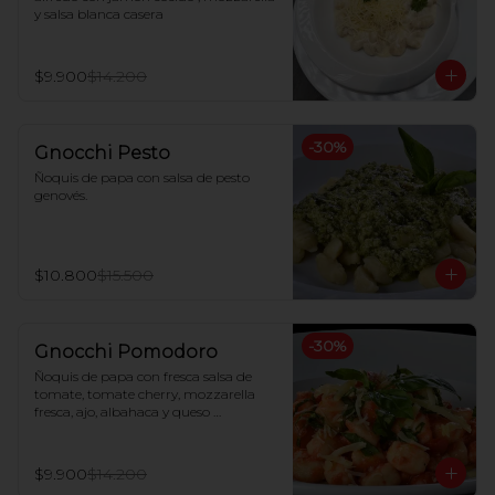
y salsa blanca casera
$9.900
$14.200
-
30
%
Gnocchi Pesto
Ñoquis de papa con salsa de pesto 
genovés.
$10.800
$15.500
-
30
%
Gnocchi Pomodoro
Ñoquis de papa con fresca salsa de 
tomate, tomate cherry, mozzarella 
fresca, ajo, albahaca y queso 
parmesano
$9.900
$14.200