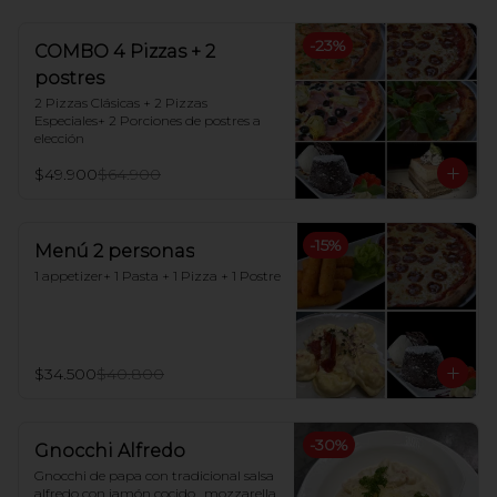
-
23
%
COMBO 4 Pizzas + 2
postres
2 Pizzas Clásicas + 2 Pizzas 
Especiales+ 2 Porciones de postres a 
elección
$49.900
$64.900
-
15
%
Menú 2 personas
1 appetizer+ 1 Pasta + 1 Pizza + 1 Postre
$34.500
$40.800
-
30
%
Gnocchi Alfredo
Gnocchi de papa con tradicional salsa 
alfredo con jamón cocido , mozzarella 