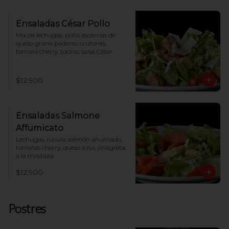
Ensaladas César Pollo
Mix de lechugas, pollo, escamas de 
queso grana padano, crutones, 
tomate cherry, tocino, salsa César
$12.900
Ensaladas Salmone
Affumicato
Lechugas, rúcula, salmón ahumado, 
tomates cherry, queso azul, vinagreta 
a la mostaza
$12.900
Postres