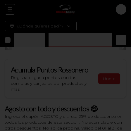
Abrir menu de navegación
Logi
¿Dónde quieres pedir?
 terminar en casa)
Bebidas y Jugos Naturales
Acumula
Puntos Rossonero
Regístrate, gana puntos con tus
Únete
compras y canjealos por productos y
más
Agosto con todo y descuentos 🤑
Ingresa el cupón AGOSTO y disfruta 25% de descuento en
todos los productos de esta sección. No acumulable con
otros descuentos. No aplica propina. Válido del 01 al 31 de