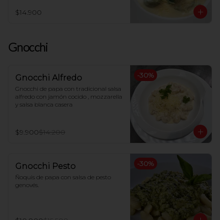
$14.900
Gnocchi
-
30
%
Gnocchi Alfredo
Gnocchi de papa con tradicional salsa 
alfredo con jamón cocido , mozzarella 
y salsa blanca casera
$9.900
$14.200
-
30
%
Gnocchi Pesto
Ñoquis de papa con salsa de pesto 
genovés.