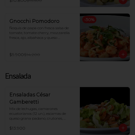
$10.800
$15.500
-
30
%
Gnocchi Pomodoro
Ñoquis de papa con fresca salsa de 
tomate, tomate cherry, mozzarella 
fresca, ajo, albahaca y queso 
parmesano
$9.900
$14.200
Ensalada
Ensaladas César
Gamberetti
Mix de lechugas, camarones 
ecuatorianos (12 un.), escamas de 
queso grana padano, crutones, 
tomate cherry, salsa César
$13.900