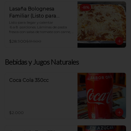
-
8
%
Lasaña Bolognesa
Familiar (Listo para
hornear en casa)
Listo para llegar y calentar

 6 a 8  porciones. Láminas de pasta 
fresca con salsa de tomate con carne, 
salsa blanca casera y queso mozzarella

$28.900
$31.500
Indicaciones para Horno:

Dejar descongelar. Precalentar el 
horno a 180ºC y Poner en horno por 30 
Bebidas y Jugos Naturales
minutos.
Coca Cola 350cc
$2.000