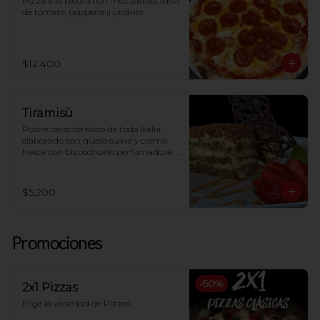
Pizza a la piedra con mozzarella, salsa 
de tomate, pepperoni picante
$12.400
Tiramisù
Postre característico de toda Italia, 
elaborado con queso suave y crema 
fresca con bizcochuelo perfumado al 
café
$5.200
Promociones
-
50
%
2x1 Pizzas
Elige la variedad de Pizzas