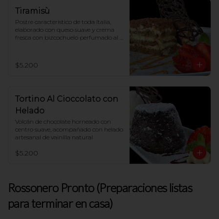
Tiramisù
Postre característico de toda Italia, 
elaborado con queso suave y crema 
fresca con bizcochuelo perfumado al 
café
$5.200
Tortino Al Cioccolato con
Helado
Volcán de chocolate horneado con 
centro suave, acompañado con helado 
artesanal de vainilla natural
$5.200
Rossonero Pronto (Preparaciones listas
para terminar en casa)