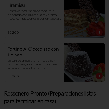
Tiramisù
Postre característico de toda Italia, 
elaborado con queso suave y crema 
fresca con bizcochuelo perfumado al 
café
$5.200
Tortino Al Cioccolato con
Helado
Volcán de chocolate horneado con 
centro suave, acompañado con helado 
artesanal de vainilla natural
$5.200
Rossonero Pronto (Preparaciones listas
para terminar en casa)