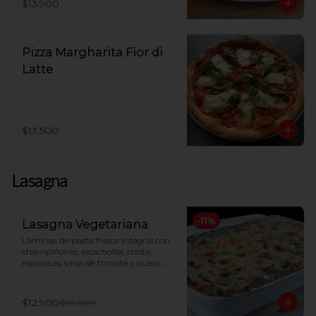
$13.900
Pizza Margharita Fior di
Latte
$13.500
Lasagna
-
11
%
Lasagna Vegetariana
Láminas de pasta fresca integral con 
champiñones, alcachofas, ricota, 
espinacas, salsa de tomate y queso 
mozzarella, gratinada al horno
$12.900
$14.500