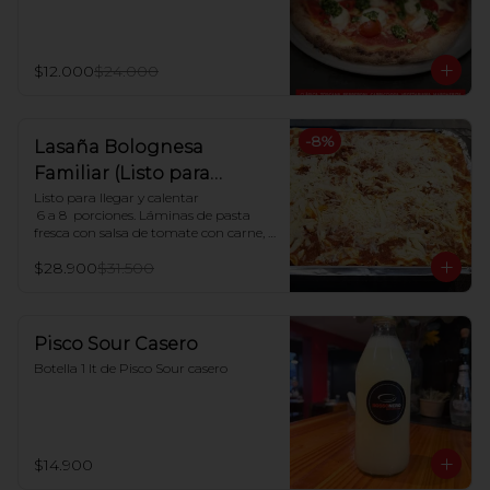
$12.000
$24.000
-
8
%
Lasaña Bolognesa
Familiar (Listo para
hornear en casa)
Listo para llegar y calentar

 6 a 8  porciones. Láminas de pasta 
fresca con salsa de tomate con carne, 
salsa blanca casera y queso mozzarella

$28.900
$31.500
Indicaciones para Horno:

Dejar descongelar. Precalentar el 
horno a 180ºC y Poner en horno por 30 
minutos.
Pisco Sour Casero
Botella 1 lt de Pisco Sour casero
$14.900