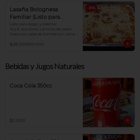
-
8
%
Lasaña Bolognesa
Familiar (Listo para
hornear en casa)
Listo para llegar y calentar

 6 a 8  porciones. Láminas de pasta 
fresca con salsa de tomate con carne, 
salsa blanca casera y queso mozzarella

$28.900
$31.500
Indicaciones para Horno:

Dejar descongelar. Precalentar el 
horno a 180ºC y Poner en horno por 30 
Bebidas y Jugos Naturales
minutos.
Coca Cola 350cc
$2.000