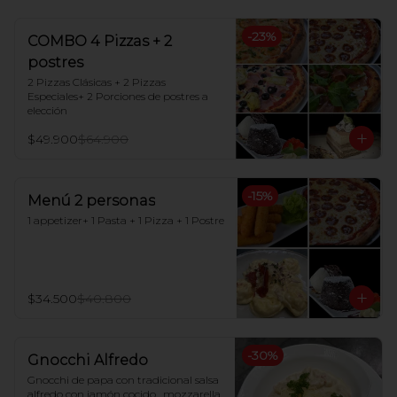
-
23
%
COMBO 4 Pizzas + 2
postres
2 Pizzas Clásicas + 2 Pizzas 
Especiales+ 2 Porciones de postres a 
elección
$49.900
$64.900
-
15
%
Menú 2 personas
1 appetizer+ 1 Pasta + 1 Pizza + 1 Postre
$34.500
$40.800
-
30
%
Gnocchi Alfredo
Gnocchi de papa con tradicional salsa 
alfredo con jamón cocido , mozzarella 