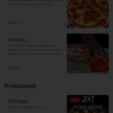
Pizza a la piedra con mozzarella, salsa 
de tomate, pepperoni picante
$12.400
Tiramisù
Postre característico de toda Italia, 
elaborado con queso suave y crema 
fresca con bizcochuelo perfumado al 
café
$5.200
Promociones
-
50
%
2x1 Pizzas
Elige la variedad de Pizzas