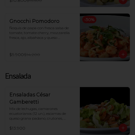
$10.800
$15.500
-
30
%
Gnocchi Pomodoro
Ñoquis de papa con fresca salsa de 
tomate, tomate cherry, mozzarella 
fresca, ajo, albahaca y queso 
parmesano
$9.900
$14.200
Ensalada
Ensaladas César
Gamberetti
Mix de lechugas, camarones 
ecuatorianos (12 un.), escamas de 
queso grana padano, crutones, 
tomate cherry, salsa César
$13.900