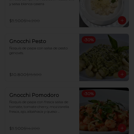
y salsa blanca casera
$9.900
$14.200
-
30
%
Gnocchi Pesto
Ñoquis de papa con salsa de pesto 
genovés.
$10.800
$15.500
-
30
%
Gnocchi Pomodoro
Ñoquis de papa con fresca salsa de 
tomate, tomate cherry, mozzarella 
fresca, ajo, albahaca y queso 
parmesano
$9.900
$14.200