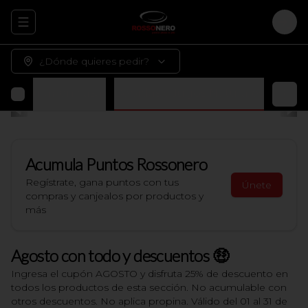
Abrir menu de navegación
Logi
¿Dónde quieres pedir?
 terminar en casa)
Bebidas y Jugos Naturales
Acumula
Puntos Rossonero
Regístrate, gana puntos con tus
Únete
compras y canjealos por productos y
más
Agosto con todo y descuentos 🤑
Ingresa el cupón AGOSTO y disfruta 25% de descuento en
todos los productos de esta sección. No acumulable con
otros descuentos. No aplica propina. Válido del 01 al 31 de