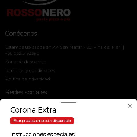
Conócenos
Estamos ubicados en Av. San Martín 469, Viña del Mar ||
+56 032 3193390
Zona de despacho
Términos y condiciones
Política de privacidad
Redes sociales
Instagram
Corona Extra
Facebook
Este producto no esta disponible
Mi cuenta
Instrucciones especiales