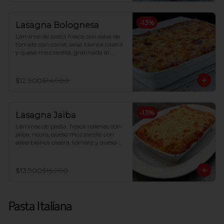
-
13
%
Lasagna Bolognesa
Láminas de pasta fresca con salsa de 
tomate con carne, salsa blanca casera 
y queso mozzarella, gratinada al 
horno
$12.900
$14.900
-
13
%
Lasagna Jaiba
Láminas de pasta  fresca rellenas con 
jaiba, ricota, queso mozzarella con 
salsa blanca casera, tomate y queso 
parmesano gratinado al horno.
$13.900
$15.900
Pasta Italiana