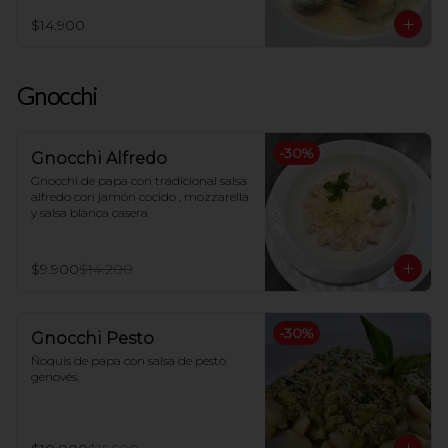
$14.900
Gnocchi
-
30
%
Gnocchi Alfredo
Gnocchi de papa con tradicional salsa 
alfredo con jamón cocido , mozzarella 
y salsa blanca casera
$9.900
$14.200
-
30
%
Gnocchi Pesto
Ñoquis de papa con salsa de pesto 
genovés.