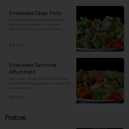
Ensaladas César Pollo
Mix de lechugas, pollo, escamas de 
queso grana padano, crutones, 
tomate cherry, tocino, salsa César
$12.900
Ensaladas Salmone
Affumicato
Lechugas, rúcula, salmón ahumado, 
tomates cherry, queso azul, vinagreta 
a la mostaza
$12.900
Postres