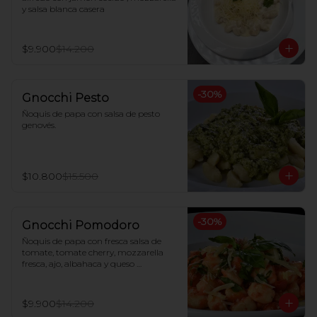
y salsa blanca casera
$9.900
$14.200
-
30
%
Gnocchi Pesto
Ñoquis de papa con salsa de pesto 
genovés.
$10.800
$15.500
-
30
%
Gnocchi Pomodoro
Ñoquis de papa con fresca salsa de 
tomate, tomate cherry, mozzarella 
fresca, ajo, albahaca y queso 
parmesano
$9.900
$14.200