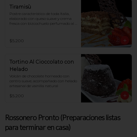
Tiramisù
Postre característico de toda Italia, 
elaborado con queso suave y crema 
fresca con bizcochuelo perfumado al 
café
$5.200
Tortino Al Cioccolato con
Helado
Volcán de chocolate horneado con 
centro suave, acompañado con helado 
artesanal de vainilla natural
$5.200
Rossonero Pronto (Preparaciones listas
para terminar en casa)