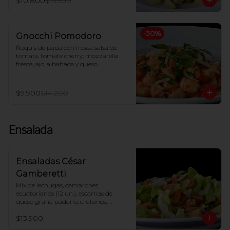
$10.800
$15.500
-
30
%
Gnocchi Pomodoro
Ñoquis de papa con fresca salsa de 
tomate, tomate cherry, mozzarella 
fresca, ajo, albahaca y queso 
parmesano
$9.900
$14.200
Ensalada
Ensaladas César
Gamberetti
Mix de lechugas, camarones 
ecuatorianos (12 un.), escamas de 
queso grana padano, crutones, 
tomate cherry, salsa César
$13.900