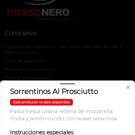
Conócenos
Estamos ubicados en Av. San Martín 469, Viña del Mar ||
+56 032 3193390
Zona de despacho
Términos y condiciones
Política de privacidad
Sorrentinos Al Prosciutto
Redes sociales
Este producto no esta disponible
Instagram
Pasta fresca casera rellena de mozzarella,
Facebook
ricota y jamón cocido, con suave salsa rosa
Mi cuenta
Instrucciones especiales