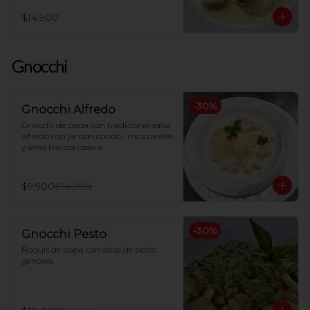
$14.900
Gnocchi
-
30
%
Gnocchi Alfredo
Gnocchi de papa con tradicional salsa 
alfredo con jamón cocido , mozzarella 
y salsa blanca casera
$9.900
$14.200
-
30
%
Gnocchi Pesto
Ñoquis de papa con salsa de pesto 
genovés.