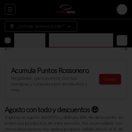
Abrir menu de navegación
Logi
¿Dónde quieres pedir?
 terminar en casa)
Bebidas y Jugos Naturales
Acumula
Puntos Rossonero
Regístrate, gana puntos con tus
Únete
compras y canjealos por productos y
más
Agosto con todo y descuentos 🤑
Ingresa el cupón AGOSTO y disfruta 25% de descuento en
todos los productos de esta sección. No acumulable con
otros descuentos. No aplica propina. Válido del 01 al 31 de