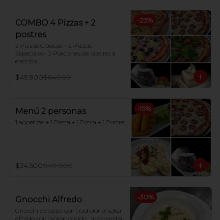
-
23
%
COMBO 4 Pizzas + 2
postres
2 Pizzas Clásicas + 2 Pizzas 
Especiales+ 2 Porciones de postres a 
elección
$49.900
$64.900
-
15
%
Menú 2 personas
1 appetizer+ 1 Pasta + 1 Pizza + 1 Postre
$34.500
$40.800
-
30
%
Gnocchi Alfredo
Gnocchi de papa con tradicional salsa 
alfredo con jamón cocido , mozzarella 