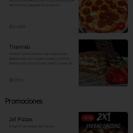
Pizza a la piedra con mozzarella, salsa 
de tomate, pepperoni picante
$12.400
Tiramisù
Postre característico de toda Italia, 
elaborado con queso suave y crema 
fresca con bizcochuelo perfumado al 
café
$5.200
Promociones
-
50
%
2x1 Pizzas
Elige la variedad de Pizzas