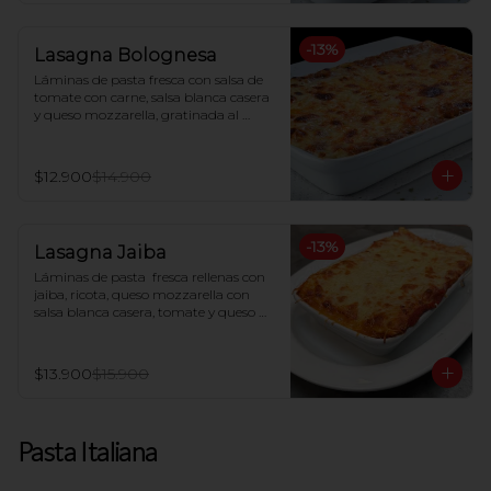
-
13
%
Lasagna Bolognesa
Láminas de pasta fresca con salsa de 
tomate con carne, salsa blanca casera 
y queso mozzarella, gratinada al 
horno
$12.900
$14.900
-
13
%
Lasagna Jaiba
Láminas de pasta  fresca rellenas con 
jaiba, ricota, queso mozzarella con 
salsa blanca casera, tomate y queso 
parmesano gratinado al horno.
$13.900
$15.900
Pasta Italiana