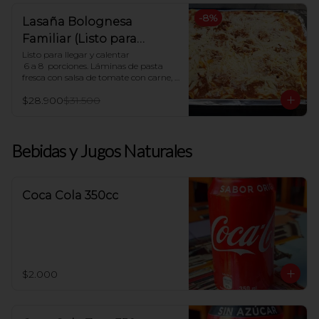
-
8
%
Lasaña Bolognesa
Familiar (Listo para
hornear en casa)
Listo para llegar y calentar

 6 a 8  porciones. Láminas de pasta 
fresca con salsa de tomate con carne, 
salsa blanca casera y queso mozzarella

$28.900
$31.500
Indicaciones para Horno:

Dejar descongelar. Precalentar el 
horno a 180ºC y Poner en horno por 30 
Bebidas y Jugos Naturales
minutos.
Coca Cola 350cc
$2.000