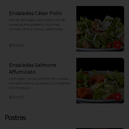
Ensaladas César Pollo
Mix de lechugas, pollo, escamas de 
queso grana padano, crutones, 
tomate cherry, tocino, salsa César
$12.900
Ensaladas Salmone
Affumicato
Lechugas, rúcula, salmón ahumado, 
tomates cherry, queso azul, vinagreta 
a la mostaza
$12.900
Postres