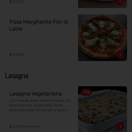
$13.900
Pizza Margharita Fior di
Latte
$13.500
Lasagna
-
11
%
Lasagna Vegetariana
Láminas de pasta fresca integral con 
champiñones, alcachofas, ricota, 
espinacas, salsa de tomate y queso 
mozzarella, gratinada al horno
$12.900
$14.500