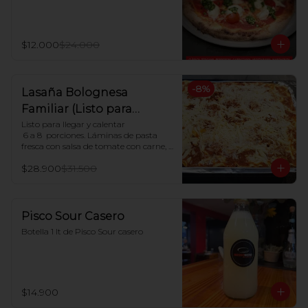
$12.000
$24.000
-
8
%
Lasaña Bolognesa
Familiar (Listo para
hornear en casa)
Listo para llegar y calentar

 6 a 8  porciones. Láminas de pasta 
fresca con salsa de tomate con carne, 
salsa blanca casera y queso mozzarella

$28.900
$31.500
Indicaciones para Horno:

Dejar descongelar. Precalentar el 
horno a 180ºC y Poner en horno por 30 
minutos.
Pisco Sour Casero
Botella 1 lt de Pisco Sour casero
$14.900