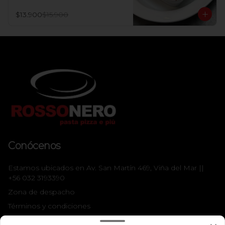
$13.900
$15.900
Conócenos
Estamos ubicados en Av. San Martín 469, Viña del Mar ||
+56 032 3193390
Zona de despacho
Términos y condiciones
Política de privacidad