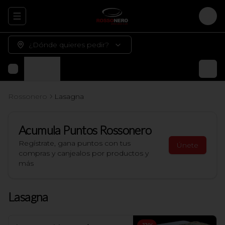
Abrir menu de navegación
Logi
¿Dónde quieres pedir?
Lasagna
Rossonero
Lasagna
Acumula
Puntos Rossonero
Regístrate, gana puntos con tus
Únete
compras y canjealos por productos y
más
Lasagna