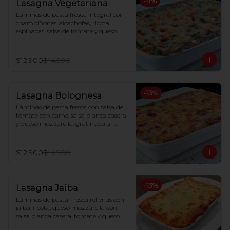
-
11
%
Lasagna Vegetariana
Láminas de pasta fresca integral con 
champiñones, alcachofas, ricota, 
espinacas, salsa de tomate y queso 
mozzarella, gratinada al horno
$12.900
$14.500
-
13
%
Lasagna Bolognesa
Láminas de pasta fresca con salsa de 
tomate con carne, salsa blanca casera 
y queso mozzarella, gratinada al 
horno
$12.900
$14.900
-
13
%
Lasagna Jaiba
Láminas de pasta  fresca rellenas con 
jaiba, ricota, queso mozzarella con 
salsa blanca casera, tomate y queso 
parmesano gratinado al horno.