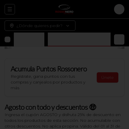
Abrir menu de navegación
Logi
¿Dónde quieres pedir?
 terminar en casa)
Bebidas y Jugos Naturales
Acumula
Puntos Rossonero
Regístrate, gana puntos con tus
Únete
compras y canjealos por productos y
más
Agosto con todo y descuentos 🤑
Ingresa el cupón AGOSTO y disfruta 25% de descuento en
todos los productos de esta sección. No acumulable con
otros descuentos. No aplica propina. Válido del 01 al 31 de