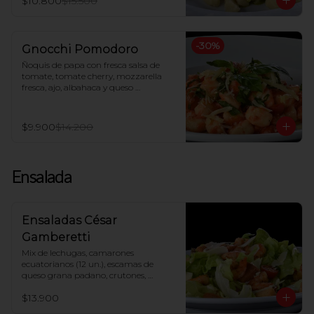
$10.800
$15.500
-
30
%
Gnocchi Pomodoro
Ñoquis de papa con fresca salsa de 
tomate, tomate cherry, mozzarella 
fresca, ajo, albahaca y queso 
parmesano
$9.900
$14.200
Ensalada
Ensaladas César
Gamberetti
Mix de lechugas, camarones 
ecuatorianos (12 un.), escamas de 
queso grana padano, crutones, 
tomate cherry, salsa César
$13.900