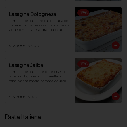
-
13
%
Lasagna Bolognesa
Láminas de pasta fresca con salsa de 
tomate con carne, salsa blanca casera 
y queso mozzarella, gratinada al 
horno
$12.900
$14.900
-
13
%
Lasagna Jaiba
Láminas de pasta  fresca rellenas con 
jaiba, ricota, queso mozzarella con 
salsa blanca casera, tomate y queso 
parmesano gratinado al horno.
$13.900
$15.900
Pasta Italiana