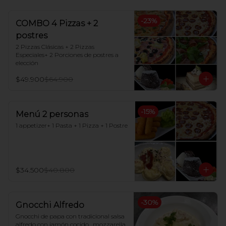
-
23
%
COMBO 4 Pizzas + 2
postres
2 Pizzas Clásicas + 2 Pizzas 
Especiales+ 2 Porciones de postres a 
elección
$49.900
$64.900
-
15
%
Menú 2 personas
1 appetizer+ 1 Pasta + 1 Pizza + 1 Postre
$34.500
$40.800
-
30
%
Gnocchi Alfredo
Gnocchi de papa con tradicional salsa 
alfredo con jamón cocido , mozzarella 