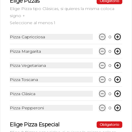
Elige Pizzas
Obligatorio
Coca Cola Zero 350cc
Elige Pizza tipo Clásicas, si quieres la misma coloca
signo +
Seleccione al menos 1
$2.000
Pizza Capricciosa
0
Pizza Margarita
0
Sprite 350cc
Pizza Vegetariana
0
Pizza Toscana
0
$2.000
Pizza Clásica
0
Pizza Pepperoni
0
Elige Pizza Especial
Obligatorio