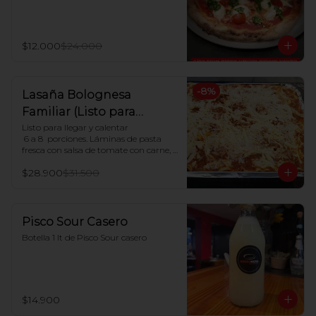
$12.000
$24.000
-
8
%
Lasaña Bolognesa
Familiar (Listo para
hornear en casa)
Listo para llegar y calentar

 6 a 8  porciones. Láminas de pasta 
fresca con salsa de tomate con carne, 
salsa blanca casera y queso mozzarella

$28.900
$31.500
Indicaciones para Horno:

Dejar descongelar. Precalentar el 
horno a 180ºC y Poner en horno por 30 
minutos.
Pisco Sour Casero
Botella 1 lt de Pisco Sour casero
$14.900