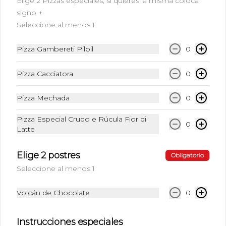
Elige 2 Pizzas especiales, si quieres la misma coloca
signo +
Seleccione al menos 1
Pizza Gambereti Pilpil
0
Conócenos
Pizza Cacciatora
0
Estamos ubicados en Av. San Martín 469, Viña del Mar ||
+56 032 3193390
Pizza Mechada
0
Zona de despacho
Términos y condiciones
Pizza Especial Crudo e Rúcula Fior di
0
Latte
Política de privacidad
Redes sociales
Elige 2 postres
Obligatorio
Seleccione al menos 1
Instagram
Facebook
Volcán de Chocolate
0
Mi cuenta
Instrucciones especiales