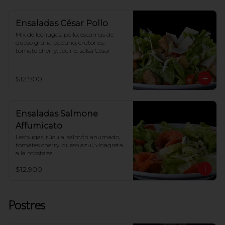
Ensaladas César Pollo
Mix de lechugas, pollo, escamas de 
queso grana padano, crutones, 
tomate cherry, tocino, salsa César
$12.900
Ensaladas Salmone
Affumicato
Lechugas, rúcula, salmón ahumado, 
tomates cherry, queso azul, vinagreta 
a la mostaza
$12.900
Postres