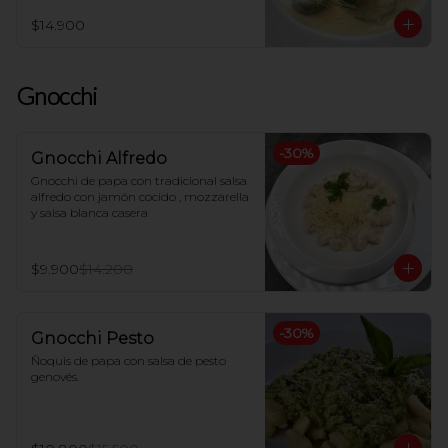
$14.900
Gnocchi
-
30
%
Gnocchi Alfredo
Gnocchi de papa con tradicional salsa 
alfredo con jamón cocido , mozzarella 
y salsa blanca casera
$9.900
$14.200
-
30
%
Gnocchi Pesto
Ñoquis de papa con salsa de pesto 
genovés.