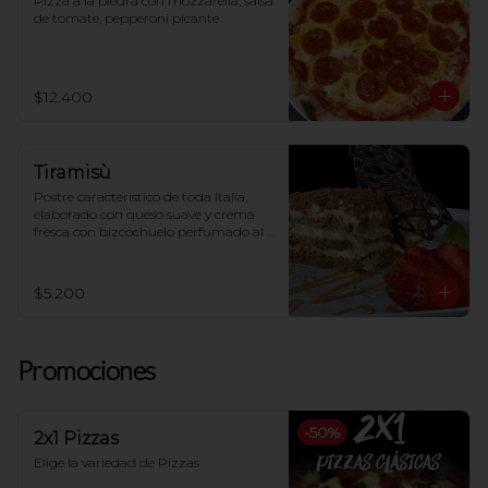
Pizza a la piedra con mozzarella, salsa 
de tomate, pepperoni picante
$12.400
Tiramisù
Postre característico de toda Italia, 
elaborado con queso suave y crema 
fresca con bizcochuelo perfumado al 
café
$5.200
Promociones
-
50
%
2x1 Pizzas
Elige la variedad de Pizzas