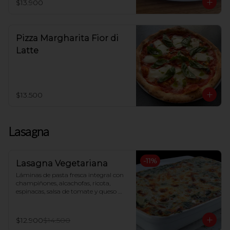
$13.900
Pizza Margharita Fior di
Latte
$13.500
Lasagna
-
11
%
Lasagna Vegetariana
Láminas de pasta fresca integral con 
champiñones, alcachofas, ricota, 
espinacas, salsa de tomate y queso 
mozzarella, gratinada al horno
$12.900
$14.500