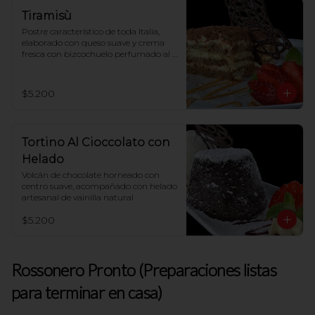
Tiramisù
Postre característico de toda Italia, 
elaborado con queso suave y crema 
fresca con bizcochuelo perfumado al 
café
$5.200
Tortino Al Cioccolato con
Helado
Volcán de chocolate horneado con 
centro suave, acompañado con helado 
artesanal de vainilla natural
$5.200
Rossonero Pronto (Preparaciones listas
para terminar en casa)