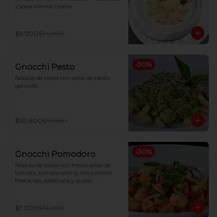
y salsa blanca casera
$9.900
$14.200
-
30
%
Gnocchi Pesto
Ñoquis de papa con salsa de pesto 
genovés.
$10.800
$15.500
-
30
%
Gnocchi Pomodoro
Ñoquis de papa con fresca salsa de 
tomate, tomate cherry, mozzarella 
fresca, ajo, albahaca y queso 
parmesano
$9.900
$14.200