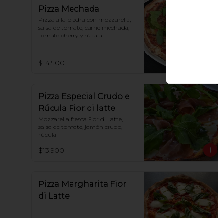
Pizza Mechada
Pizza a la piedra con mozzarella, 
salsa de tomate, carne mechada, 
tomate cherry y rúcula
$14.900
Pizza Especial Crudo e
Rúcula Fior di latte
Mozzarella fresca Fior di Latte, 
salsa de tomate, jamón crudo, 
rúcula
$13.900
Pizza Margharita Fior
di Latte