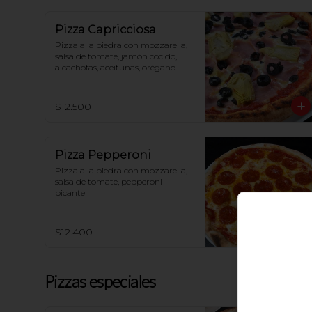
Pizza Capricciosa
Pizza a la piedra con mozzarella, 
salsa de tomate, jamón cocido, 
alcachofas, aceitunas, orégano
$12.500
Pizza Pepperoni
Pizza a la piedra con mozzarella, 
salsa de tomate, pepperoni 
picante
$12.400
Pizzas especiales