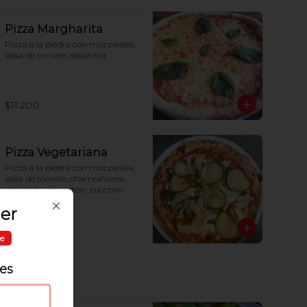
Pizza Margharita
Pizza a la piedra con mozzarella, 
salsa de tomate, albahaca
$11.200
Pizza Vegetariana
Pizza a la piedra con mozzarella, 
salsa de tomate, champiñones, 
alcachofa, pimentón, zucchini
er
Close
$11.900
le
les