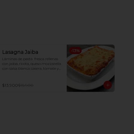
-
13
%
Lasagna Jaiba
Láminas de pasta  fresca rellenas 
con jaiba, ricota, queso mozzarella 
con salsa blanca casera, tomate y 
queso parmesano gratinado al 
horno.
$13.900
$15.900