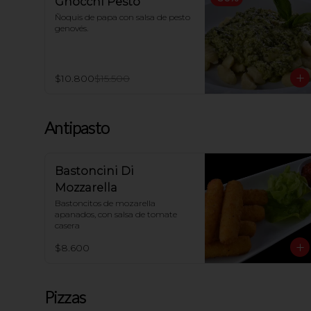
Gnocchi Pesto
Ñoquis de papa con salsa de pesto 
genovés.
$10.800
$15.500
Antipasto
Bastoncini Di
Mozzarella
Bastoncitos de mozarella 
apanados, con salsa de tomate 
casera
$8.600
Pizzas