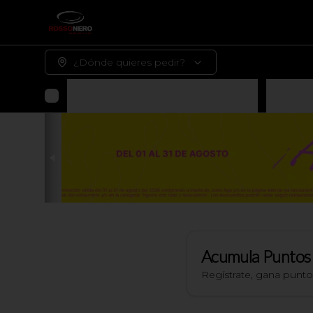
¿Dónde quieres pedir?
Agosto con todo y descuentos 🤑
Promoc
Acumula
Puntos
Regístrate, gana punt