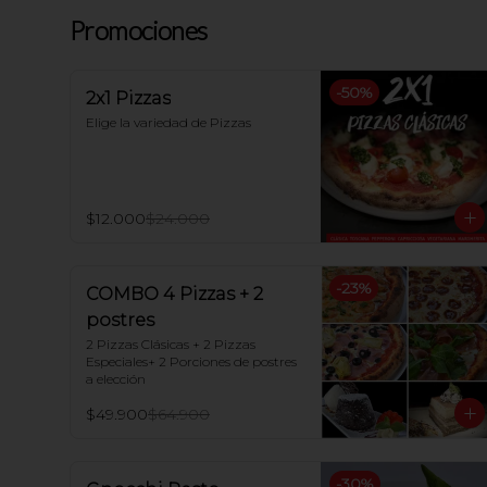
Promociones
-
50
%
2x1 Pizzas
Elige la variedad de Pizzas
$12.000
$24.000
-
23
%
COMBO 4 Pizzas + 2
postres
2 Pizzas Clásicas + 2 Pizzas 
Especiales+ 2 Porciones de postres 
a elección
$49.900
$64.900
-
30
%