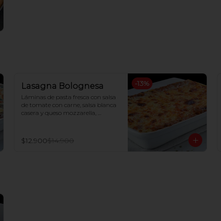
-
13
%
Lasagna Bolognesa
Láminas de pasta fresca con salsa 
de tomate con carne, salsa blanca 
casera y queso mozzarella, 
gratinada al horno
$12.900
$14.900