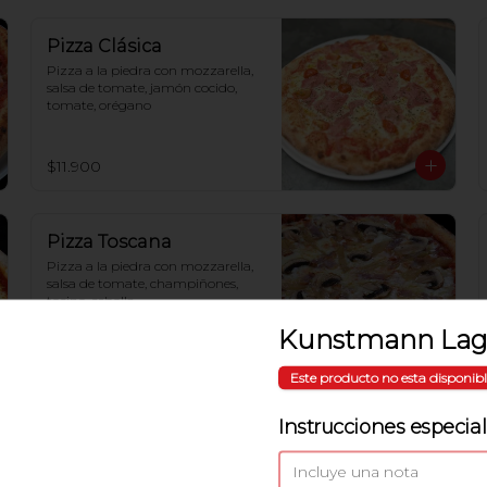
Pizza Clásica
Pizza a la piedra con mozzarella, 
salsa de tomate, jamón cocido, 
tomate, orégano
$11.900
Pizza Toscana
Pizza a la piedra con mozzarella, 
salsa de tomate, champiñones, 
tocino, cebolla
Kunstmann Lag
$12.500
Este producto no esta disponib
Instrucciones especia