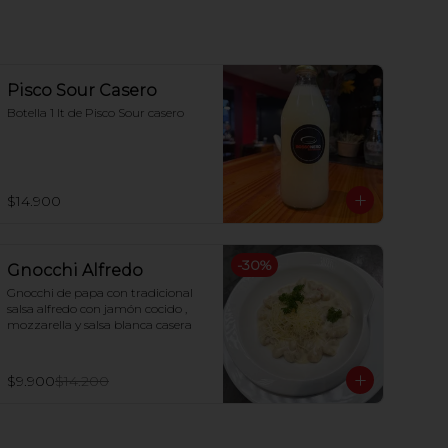
Pisco Sour Casero
Botella 1 lt de Pisco Sour casero
$14.900
-
30
%
Gnocchi Alfredo
Gnocchi de papa con tradicional 
salsa alfredo con jamón cocido , 
mozzarella y salsa blanca casera
$9.900
$14.200