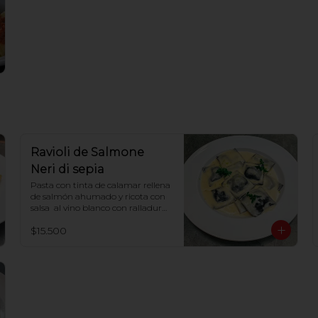
Ravioli de Salmone
Neri di sepia
Pasta con tinta de calamar rellena 
de salmón ahumado y ricota con 
salsa  al vino blanco con ralladura 
de limón
$15.500