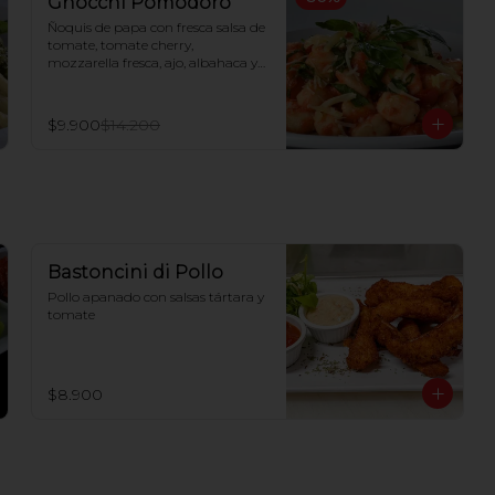
Gnocchi Pomodoro
Ñoquis de papa con fresca salsa de 
tomate, tomate cherry, 
mozzarella fresca, ajo, albahaca y 
queso parmesano
$9.900
$14.200
Bastoncini di Pollo
Pollo apanado con salsas tártara y 
tomate
$8.900