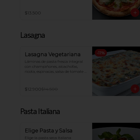
$13.500
Lasagna
-
11
%
Lasagna Vegetariana
Láminas de pasta fresca integral 
con champiñones, alcachofas, 
ricota, espinacas, salsa de tomate y 
queso mozzarella, gratinada al 
horno
$12.900
$14.500
Pasta Italiana
Elige Pasta y Salsa
Elige la pasta seca italiana  