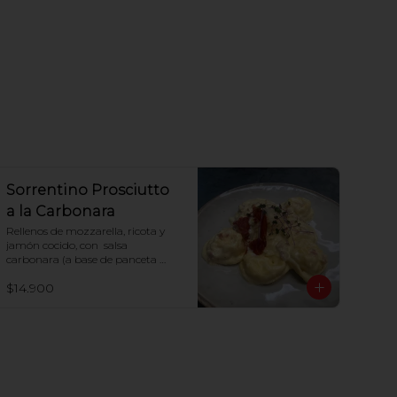
Sorrentino Prosciutto
a la Carbonara
Rellenos de mozzarella, ricota y 
jamón cocido, con  salsa 
carbonara (a base de panceta 
parmesano y huevo)
$14.900