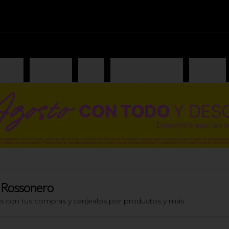
iones
Antipasto
Pizzas
Pizzas especiales
Lasagna
 Rossonero
os con tus compras y canjealos por productos y más