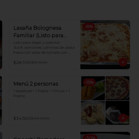
-
8
%
Lasaña Bolognesa
Familiar (Listo para
hornear en casa)
Listo para llegar y calentar

 6 a 8  porciones. Láminas de pasta 
fresca con salsa de tomate con 
carne, salsa blanca casera y queso 
$28.900
$31.500
mozzarella

Indicaciones para Horno:

Dejar descongelar. Precalentar el 
-
15
%
horno a 180ºC y Poner en horno 
Menú 2 personas
por 30 minutos.
1 appetizer+ 1 Pasta + 1 Pizza + 1 
Postre
$34.500
$40.800
-
30
%