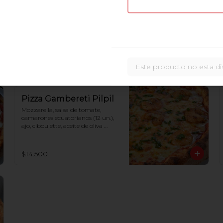
Pizza Cacciatora
Mozzarella, salsa de tomate,  
jamón cocido, tocino, carne 
bolognesa, salame
$14.500
Este producto no esta di
Pizza Gambereti Pilpil
Mozzarella, salsa de tomate, 
camarones ecuatorianos (12 un.), 
ajo, ciboulette, aceite de oliva 
picante
$14.500