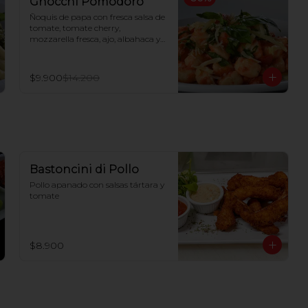
Gnocchi Pomodoro
Ñoquis de papa con fresca salsa de 
tomate, tomate cherry, 
mozzarella fresca, ajo, albahaca y 
queso parmesano
$9.900
$14.200
Bastoncini di Pollo
Pollo apanado con salsas tártara y 
tomate
$8.900