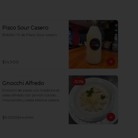
Pisco Sour Casero
Botella 1 lt de Pisco Sour casero
$14.900
-
30
%
Gnocchi Alfredo
Gnocchi de papa con tradicional 
salsa alfredo con jamón cocido , 
mozzarella y salsa blanca casera
$9.900
$14.200