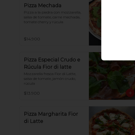
Pizza Mechada
Pizza a la piedra con mozzarella, 
salsa de tomate, carne mechada, 
tomate cherry y rúcula
$14.900
Pizza Especial Crudo e
Rúcula Fior di latte
Mozzarella fresca Fior di Latte, 
salsa de tomate, jamón crudo, 
rúcula
$13.900
Pizza Margharita Fior
di Latte