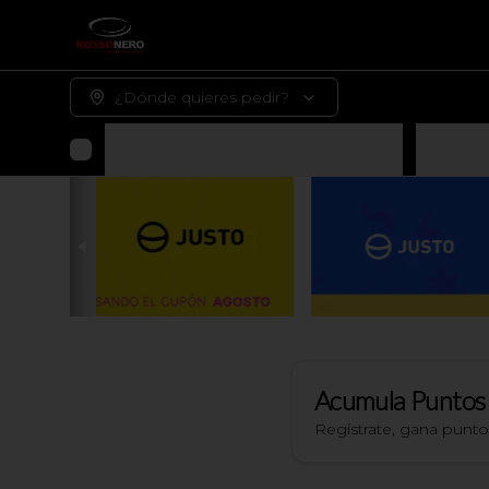
¿Dónde quieres pedir?
Agosto con todo y descuentos 🤑
Promoc
Acumula
Puntos
Regístrate, gana punt