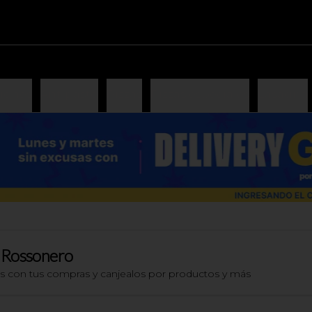
iones
Antipasto
Pizzas
Pizzas especiales
Lasagna
 Rossonero
os con tus compras y canjealos por productos y más