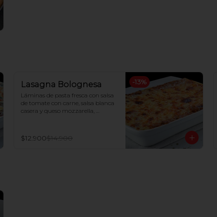
-
13
%
Lasagna Bolognesa
Láminas de pasta fresca con salsa 
de tomate con carne, salsa blanca 
casera y queso mozzarella, 
gratinada al horno
$12.900
$14.900