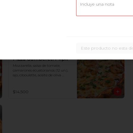
Pizza Cacciatora
Mozzarella, salsa de tomate,  
jamón cocido, tocino, carne 
bolognesa, salame
$14.500
Este producto no esta di
Pizza Gambereti Pilpil
Mozzarella, salsa de tomate, 
camarones ecuatorianos (12 un.), 
ajo, ciboulette, aceite de oliva 
picante
$14.500