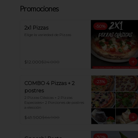
Promociones
-
50
%
2x1 Pizzas
Elige la variedad de Pizzas
$12.000
$24.000
-
23
%
COMBO 4 Pizzas + 2
postres
2 Pizzas Clásicas + 2 Pizzas 
Especiales+ 2 Porciones de postres 
a elección
$49.900
$64.900
-
30
%