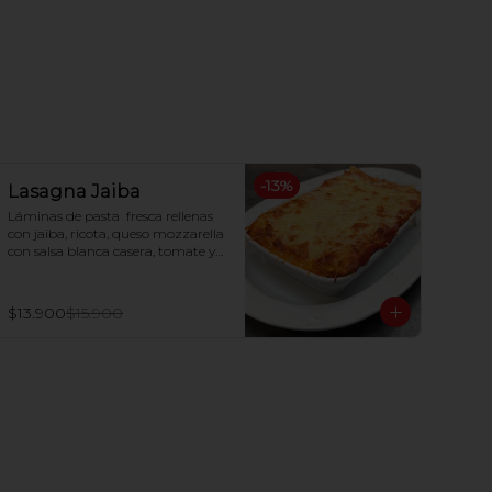
-
13
%
Lasagna Jaiba
Láminas de pasta  fresca rellenas 
con jaiba, ricota, queso mozzarella 
con salsa blanca casera, tomate y 
queso parmesano gratinado al 
horno.
$13.900
$15.900