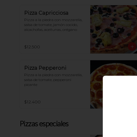
Pizza Capricciosa
Pizza a la piedra con mozzarella, 
salsa de tomate, jamón cocido, 
alcachofas, aceitunas, orégano
$12.500
Pizza Pepperoni
Pizza a la piedra con mozzarella, 
salsa de tomate, pepperoni 
picante
$12.400
Pizzas especiales