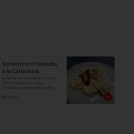
Sorrentino Prosciutto
a la Carbonara
Rellenos de mozzarella, ricota y 
jamón cocido, con  salsa 
carbonara (a base de panceta 
parmesano y huevo)
$14.900