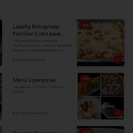
-
8
%
Lasaña Bolognesa
Familiar (Listo para
hornear en casa)
Listo para llegar y calentar

 6 a 8  porciones. Láminas de pasta 
fresca con salsa de tomate con 
carne, salsa blanca casera y queso 
$28.900
$31.500
mozzarella

Indicaciones para Horno:

Dejar descongelar. Precalentar el 
-
15
%
horno a 180ºC y Poner en horno 
Menú 2 personas
por 30 minutos.
1 appetizer+ 1 Pasta + 1 Pizza + 1 
Postre
$34.500
$40.800
-
30
%