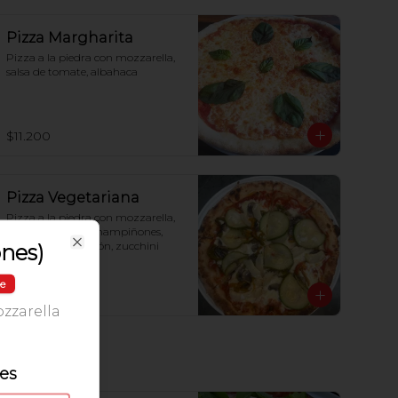
Pizza Margharita
Pizza a la piedra con mozzarella, 
salsa de tomate, albahaca
$11.200
Pizza Vegetariana
Pizza a la piedra con mozzarella, 
salsa de tomate, champiñones, 
alcachofa, pimentón, zucchini
ones)
Close
le
$11.900
zzarella
les