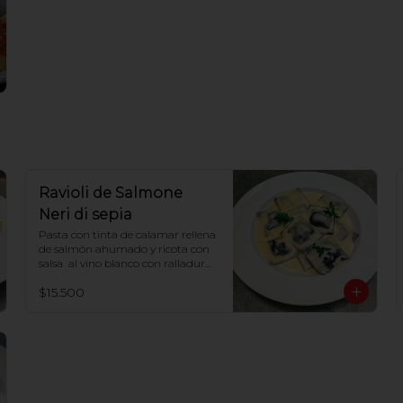
Ravioli de Salmone
Neri di sepia
Pasta con tinta de calamar rellena 
de salmón ahumado y ricota con 
salsa  al vino blanco con ralladura 
de limón
$15.500