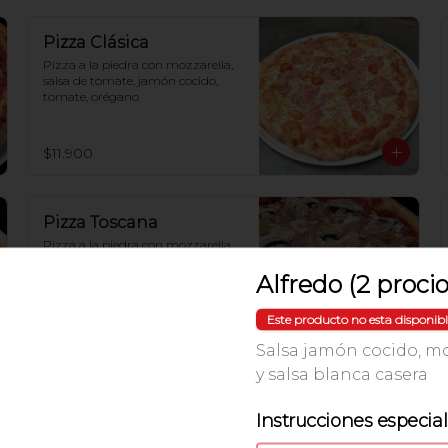
Pizza Clásica
Pizza a la piedra con mozzarella, 
salsa de tomate, jamón cocido, 
tomate, orégano
$11.900
Pizza Toscana
Pizza a la piedra con mozzarella, 
salsa de tomate, champiñones, 
tocino, cebolla
Alfredo (2 proci
Este producto no esta disponib
$12.500
Salsa jamón cocido, mo
y salsa blanca casera
Instrucciones especia