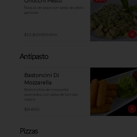
Gnocchi Pesto
Ñoquis de papa con salsa de pesto 
genovés.
$10.800
$15.500
Antipasto
Bastoncini Di
Mozzarella
Bastoncitos de mozarella 
apanados, con salsa de tomate 
casera
$8.600
Pizzas