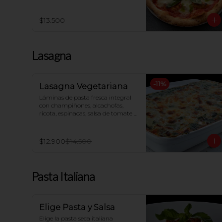
$13.500
Lasagna
-
11
%
Lasagna Vegetariana
Láminas de pasta fresca integral 
con champiñones, alcachofas, 
ricota, espinacas, salsa de tomate y 
queso mozzarella, gratinada al 
horno
$12.900
$14.500
Pasta Italiana
Elige Pasta y Salsa
Elige la pasta seca italiana  