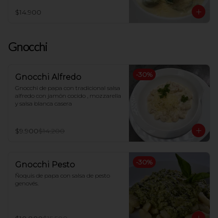
$14.900
Gnocchi
-
30
%
Gnocchi Alfredo
Gnocchi de papa con tradicional salsa 
alfredo con jamón cocido , mozzarella 
y salsa blanca casera
$9.900
$14.200
-
30
%
Gnocchi Pesto
Ñoquis de papa con salsa de pesto 
genovés.