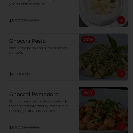
y salsa blanca casera
$9.900
$14.200
-
30
%
Gnocchi Pesto
Ñoquis de papa con salsa de pesto 
genovés.
$10.800
$15.500
-
30
%
Gnocchi Pomodoro
Ñoquis de papa con fresca salsa de 
tomate, tomate cherry, mozzarella 
fresca, ajo, albahaca y queso 
parmesano
$9.900
$14.200