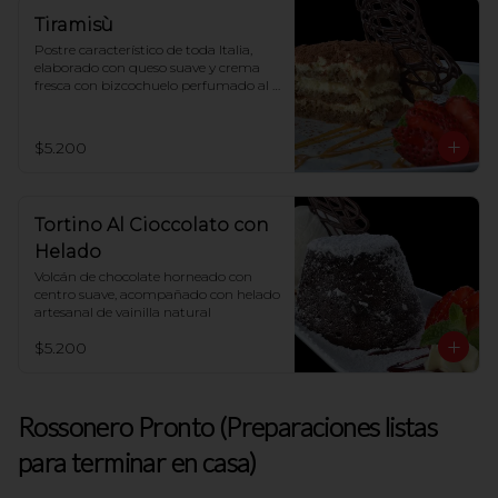
Tiramisù
Postre característico de toda Italia, 
elaborado con queso suave y crema 
fresca con bizcochuelo perfumado al 
café
$5.200
Tortino Al Cioccolato con
Helado
Volcán de chocolate horneado con 
centro suave, acompañado con helado 
artesanal de vainilla natural
$5.200
Rossonero Pronto (Preparaciones listas
para terminar en casa)