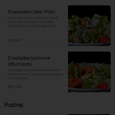
Ensaladas César Pollo
Mix de lechugas, pollo, escamas de 
queso grana padano, crutones, 
tomate cherry, tocino, salsa César
$12.900
Ensaladas Salmone
Affumicato
Lechugas, rúcula, salmón ahumado, 
tomates cherry, queso azul, vinagreta 
a la mostaza
$12.900
Postres