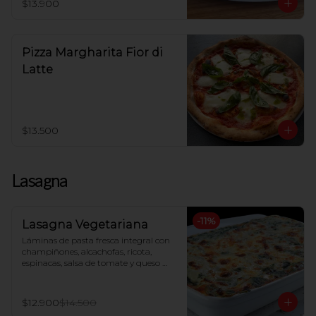
$13.900
Pizza Margharita Fior di
Latte
$13.500
Lasagna
-
11
%
Lasagna Vegetariana
Láminas de pasta fresca integral con 
champiñones, alcachofas, ricota, 
espinacas, salsa de tomate y queso 
mozzarella, gratinada al horno
$12.900
$14.500