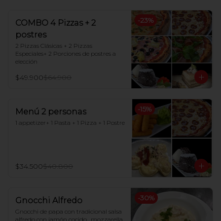
-
23
%
COMBO 4 Pizzas + 2
postres
2 Pizzas Clásicas + 2 Pizzas 
Especiales+ 2 Porciones de postres a 
elección
$49.900
$64.900
-
15
%
Menú 2 personas
1 appetizer+ 1 Pasta + 1 Pizza + 1 Postre
$34.500
$40.800
-
30
%
Gnocchi Alfredo
Gnocchi de papa con tradicional salsa 
alfredo con jamón cocido , mozzarella 