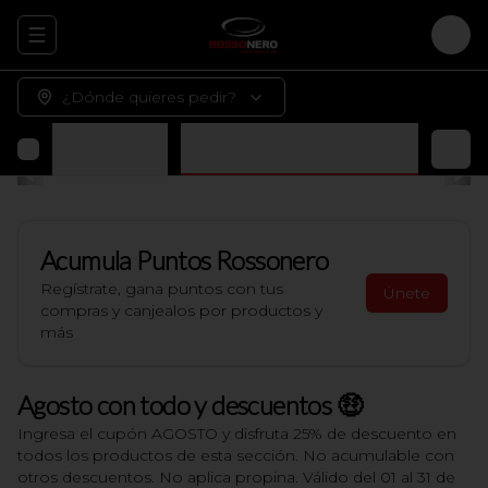
Abrir menu de navegación
Logi
¿Dónde quieres pedir?
 terminar en casa)
Bebidas y Jugos Naturales
Acumula
Puntos Rossonero
Regístrate, gana puntos con tus
Únete
compras y canjealos por productos y
más
Agosto con todo y descuentos 🤑
Ingresa el cupón AGOSTO y disfruta 25% de descuento en
todos los productos de esta sección. No acumulable con
otros descuentos. No aplica propina. Válido del 01 al 31 de