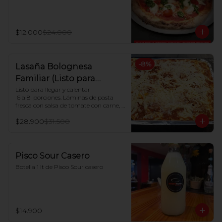
$12.000
$24.000
-
8
%
Lasaña Bolognesa
Familiar (Listo para
hornear en casa)
Listo para llegar y calentar

 6 a 8  porciones. Láminas de pasta 
fresca con salsa de tomate con carne, 
salsa blanca casera y queso mozzarella

$28.900
$31.500
Indicaciones para Horno:

Dejar descongelar. Precalentar el 
horno a 180ºC y Poner en horno por 30 
minutos.
Pisco Sour Casero
Botella 1 lt de Pisco Sour casero
$14.900