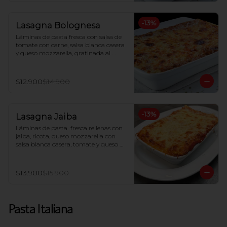
-
13
%
Lasagna Bolognesa
Láminas de pasta fresca con salsa de 
tomate con carne, salsa blanca casera 
y queso mozzarella, gratinada al 
horno
$12.900
$14.900
-
13
%
Lasagna Jaiba
Láminas de pasta  fresca rellenas con 
jaiba, ricota, queso mozzarella con 
salsa blanca casera, tomate y queso 
parmesano gratinado al horno.
$13.900
$15.900
Pasta Italiana