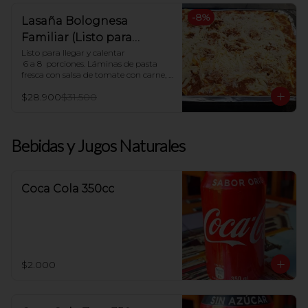
-
8
%
Lasaña Bolognesa
Familiar (Listo para
hornear en casa)
Listo para llegar y calentar

 6 a 8  porciones. Láminas de pasta 
fresca con salsa de tomate con carne, 
salsa blanca casera y queso mozzarella

$28.900
$31.500
Indicaciones para Horno:

Dejar descongelar. Precalentar el 
horno a 180ºC y Poner en horno por 30 
Bebidas y Jugos Naturales
minutos.
Coca Cola 350cc
$2.000