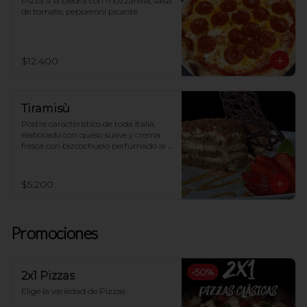
Pizza a la piedra con mozzarella, salsa 
de tomate, pepperoni picante
$12.400
Tiramisù
Postre característico de toda Italia, 
elaborado con queso suave y crema 
fresca con bizcochuelo perfumado al 
café
$5.200
Promociones
-
50
%
2x1 Pizzas
Elige la variedad de Pizzas