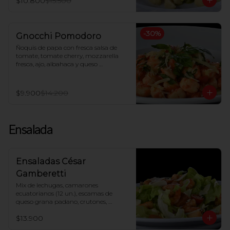
$10.800
$15.500
-
30
%
Gnocchi Pomodoro
Ñoquis de papa con fresca salsa de 
tomate, tomate cherry, mozzarella 
fresca, ajo, albahaca y queso 
parmesano
$9.900
$14.200
Ensalada
Ensaladas César
Gamberetti
Mix de lechugas, camarones 
ecuatorianos (12 un.), escamas de 
queso grana padano, crutones, 
tomate cherry, salsa César
$13.900