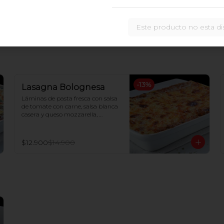
Este producto no esta di
-
13
%
Lasagna Bolognesa
Láminas de pasta fresca con salsa 
de tomate con carne, salsa blanca 
casera y queso mozzarella, 
gratinada al horno
$12.900
$14.900