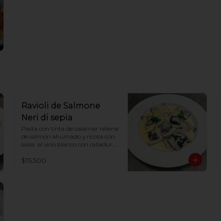
Ravioli de Salmone
Neri di sepia
Pasta con tinta de calamar rellena 
de salmón ahumado y ricota con 
salsa  al vino blanco con ralladura 
de limón
$15.500