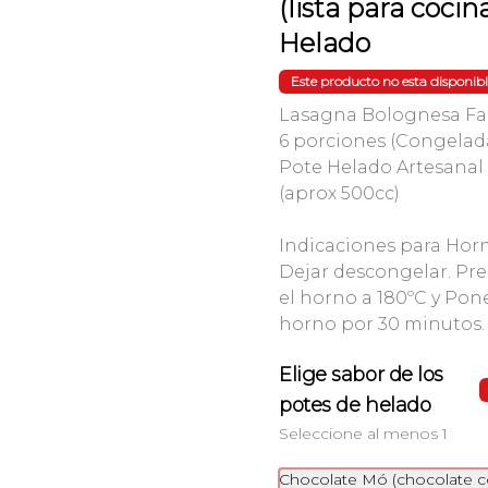
(lista para cocina
Helado
Pizza Clásica
Pizza a la piedra con mozzarella, 
Este producto no esta disponib
salsa de tomate, jamón cocido, 
tomate, orégano
Lasagna Bolognesa Fam
6 porciones (Congelada
$11.900
Pote Helado Artesanal 
(aprox 500cc)
Pizza Toscana
Indicaciones para Hor
Pizza a la piedra con mozzarella, 
Dejar descongelar. Pre
salsa de tomate, champiñones, 
el horno a 180ºC y Pon
tocino, cebolla
horno por 30 minutos.
$12.500
Elige sabor de los
potes de helado
Seleccione al menos 1
Chocolate Mó (chocolate 