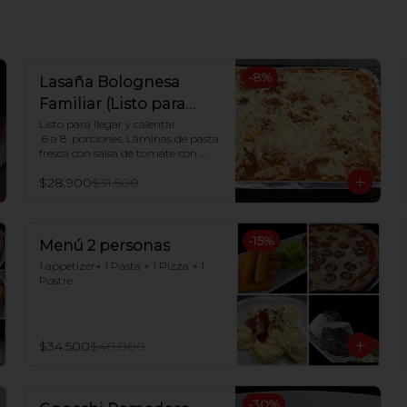
-
8
%
Lasaña Bolognesa
Familiar (Listo para
hornear en casa)
Listo para llegar y calentar

 6 a 8  porciones. Láminas de pasta 
fresca con salsa de tomate con 
carne, salsa blanca casera y queso 
$28.900
$31.500
mozzarella

Indicaciones para Horno:

Dejar descongelar. Precalentar el 
-
15
%
horno a 180ºC y Poner en horno 
Menú 2 personas
por 30 minutos.
1 appetizer+ 1 Pasta + 1 Pizza + 1 
Postre
$34.500
$40.800
-
30
%