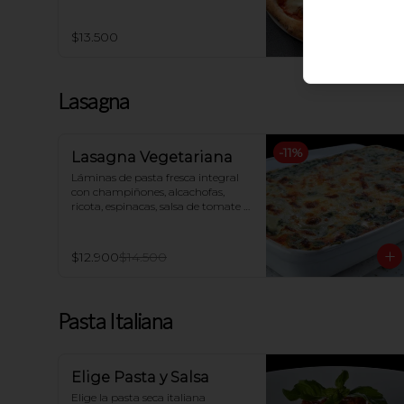
$13.500
Lasagna
-
11
%
Lasagna Vegetariana
Láminas de pasta fresca integral 
con champiñones, alcachofas, 
ricota, espinacas, salsa de tomate y 
queso mozzarella, gratinada al 
horno
$12.900
$14.500
Pasta Italiana
Elige Pasta y Salsa
Elige la pasta seca italiana  