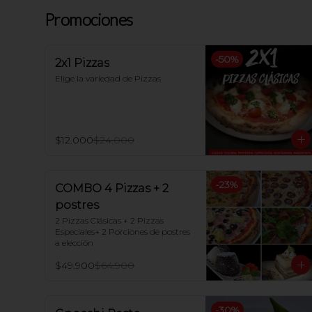
Promociones
-
50
%
2x1 Pizzas
Elige la variedad de Pizzas
$12.000
$24.000
-
23
%
COMBO 4 Pizzas + 2
postres
2 Pizzas Clásicas + 2 Pizzas 
Especiales+ 2 Porciones de postres 
a elección
$49.900
$64.900
-
30
%