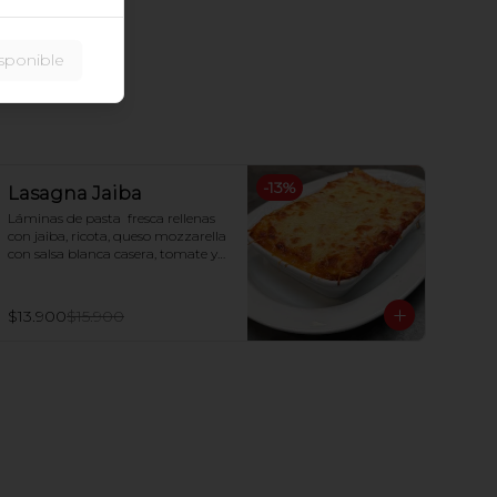
sponible
-
13
%
Lasagna Jaiba
Láminas de pasta  fresca rellenas 
con jaiba, ricota, queso mozzarella 
con salsa blanca casera, tomate y 
queso parmesano gratinado al 
horno.
$13.900
$15.900