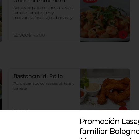
Gnocchi Pomodoro
Ñoquis de papa con fresca salsa de 
tomate, tomate cherry, 
mozzarella fresca, ajo, albahaca y 
queso parmesano
$9.900
$14.200
Bastoncini di Pollo
Pollo apanado con salsas tártara y 
tomate
$8.900
Promoción Las
familiar Bologn