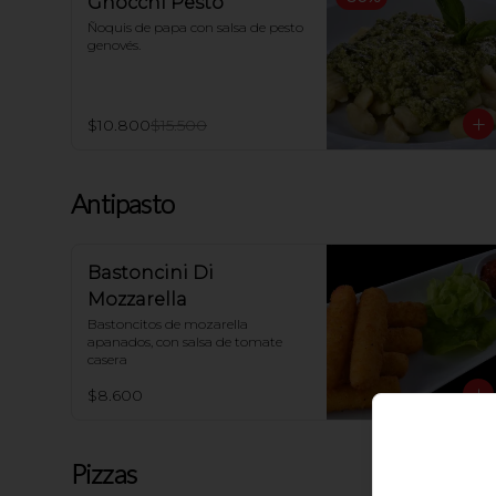
Gnocchi Pesto
Ñoquis de papa con salsa de pesto 
genovés.
$10.800
$15.500
Antipasto
Bastoncini Di
Mozzarella
Bastoncitos de mozarella 
apanados, con salsa de tomate 
casera
$8.600
Pizzas