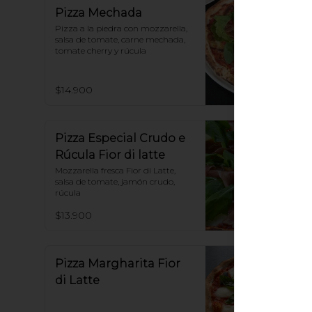
Pizza Mechada
Pizza a la piedra con mozzarella, 
salsa de tomate, carne mechada, 
tomate cherry y rúcula
$14.900
Pizza Especial Crudo e
Rúcula Fior di latte
Mozzarella fresca Fior di Latte, 
salsa de tomate, jamón crudo, 
rúcula
$13.900
Pizza Margharita Fior
di Latte