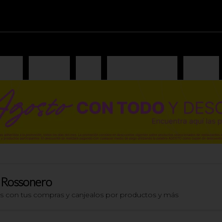
iones
Antipasto
Pizzas
Pizzas especiales
Lasagna
 Rossonero
os con tus compras y canjealos por productos y más