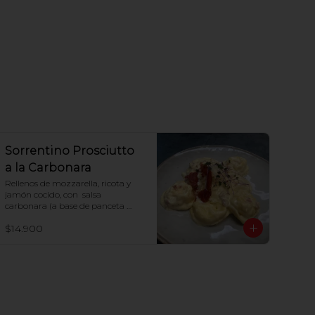
Sorrentino Prosciutto
a la Carbonara
Rellenos de mozzarella, ricota y 
jamón cocido, con  salsa 
carbonara (a base de panceta 
parmesano y huevo)
$14.900