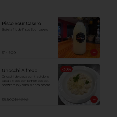
Pisco Sour Casero
Botella 1 lt de Pisco Sour casero
$14.900
-
30
%
Gnocchi Alfredo
Gnocchi de papa con tradicional 
salsa alfredo con jamón cocido , 
mozzarella y salsa blanca casera
$9.900
$14.200