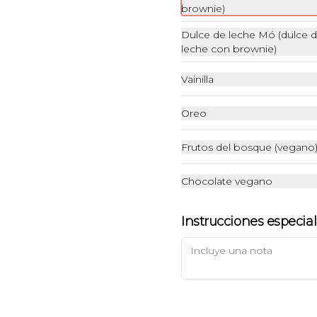
brownie)
Pizza Cacciatora
Mozzarella, salsa de tomate,  
Dulce de leche Mó (dulce 
jamón cocido, tocino, carne 
leche con brownie)
bolognesa, salame
Vainilla
$14.500
Oreo
Pizza Gambereti Pilpil
Frutos del bosque (vegano
Mozzarella, salsa de tomate, 
camarones ecuatorianos (12 un.), 
ajo, ciboulette, aceite de oliva 
Chocolate vegano
picante
$14.500
Instrucciones especia