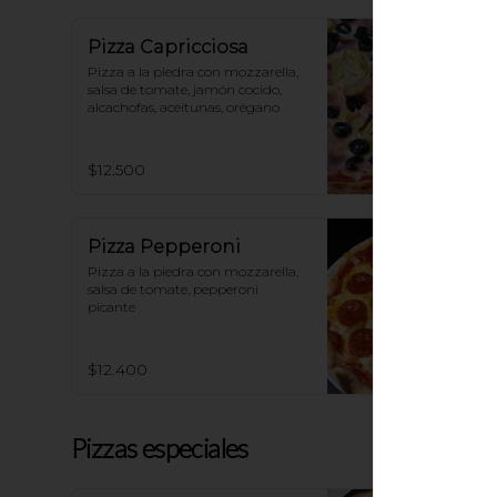
Pizza Capricciosa
Pizza a la piedra con mozzarella, 
salsa de tomate, jamón cocido, 
alcachofas, aceitunas, orégano
$12.500
Pizza Pepperoni
Pizza a la piedra con mozzarella, 
salsa de tomate, pepperoni 
picante
$12.400
Pizzas especiales