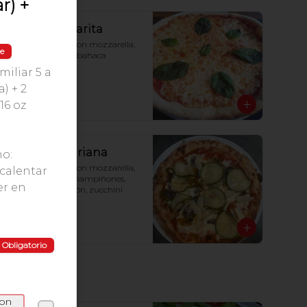
r) +
Pizza Margharita
Pizza a la piedra con mozzarella, 
le
salsa de tomate, albahaca
iliar 5 a
) + 2
16 oz
$11.200
Pizza Vegetariana
no:
Pizza a la piedra con mozzarella, 
calentar
salsa de tomate, champiñones, 
er en
alcachofa, pimentón, zucchini
$11.900
Obligatorio
con