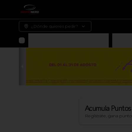
¿Dónde quieres pedir?
Agosto con todo y descuentos 🤑
Promoc
Acumula
Puntos
Regístrate, gana punt