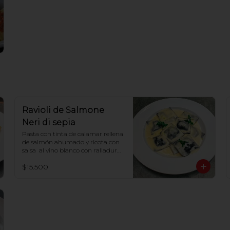
Ravioli de Salmone
Neri di sepia
Pasta con tinta de calamar rellena 
de salmón ahumado y ricota con 
salsa  al vino blanco con ralladura 
de limón
$15.500