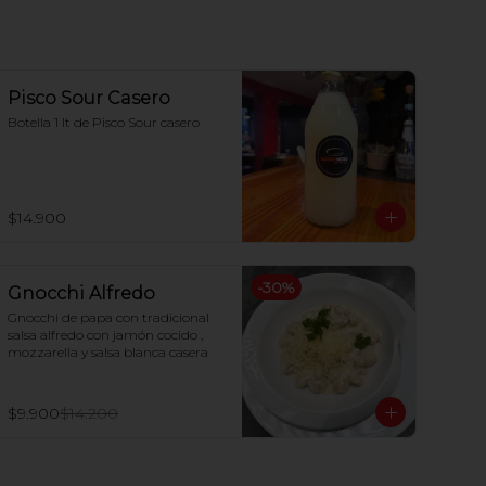
Pisco Sour Casero
Botella 1 lt de Pisco Sour casero
$14.900
-
30
%
Gnocchi Alfredo
Gnocchi de papa con tradicional 
salsa alfredo con jamón cocido , 
mozzarella y salsa blanca casera
$9.900
$14.200