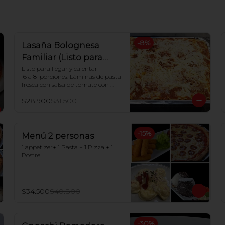
-
8
%
Lasaña Bolognesa
Familiar (Listo para
hornear en casa)
Listo para llegar y calentar

 6 a 8  porciones. Láminas de pasta 
fresca con salsa de tomate con 
carne, salsa blanca casera y queso 
$28.900
$31.500
mozzarella

Indicaciones para Horno:

Dejar descongelar. Precalentar el 
-
15
%
horno a 180ºC y Poner en horno 
Menú 2 personas
por 30 minutos.
1 appetizer+ 1 Pasta + 1 Pizza + 1 
Postre
$34.500
$40.800
-
30
%