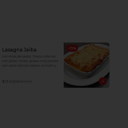
-
13
%
Lasagna Jaiba
Láminas de pasta  fresca rellenas 
con jaiba, ricota, queso mozzarella 
con salsa blanca casera, tomate y 
queso parmesano gratinado al 
horno.
$13.900
$15.900