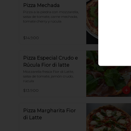
Pizza Mechada
Pizza a la piedra con mozzarella, 
salsa de tomate, carne mechada, 
tomate cherry y rúcula
$14.900
Pizza Especial Crudo e
Rúcula Fior di latte
Mozzarella fresca Fior di Latte, 
salsa de tomate, jamón crudo, 
rúcula
$13.900
Pizza Margharita Fior
di Latte