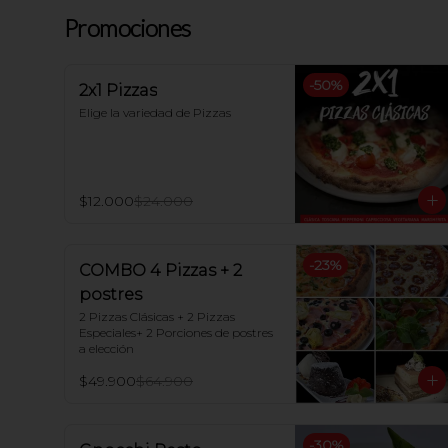
Promociones
-
50
%
2x1 Pizzas
Elige la variedad de Pizzas
$12.000
$24.000
-
23
%
COMBO 4 Pizzas + 2
postres
2 Pizzas Clásicas + 2 Pizzas 
Especiales+ 2 Porciones de postres 
a elección
$49.900
$64.900
-
30
%