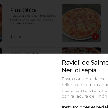
Pizza Clásica
Pizza a la piedra con mozzarella, 
salsa de tomate, jamón cocido, 
tomate, orégano
$11.900
Pizza Toscana
Pizza a la piedra con mozzarella, 
Ravioli de Salm
salsa de tomate, champiñones, 
tocino, cebolla
Neri di sepia
Pasta con tinta de cal
$12.500
rellena de salmón ah
ricota con salsa al vin
con ralladura de limón
Instrucciones especia