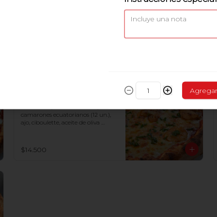
Pizza Cacciatora
Mozzarella, salsa de tomate,  
jamón cocido, tocino, carne 
bolognesa, salame
$14.500
Agrega
Pizza Gambereti Pilpil
Mozzarella, salsa de tomate, 
camarones ecuatorianos (12 un.), 
ajo, ciboulette, aceite de oliva 
picante
$14.500