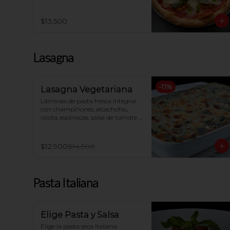
$13.500
Lasagna
-
11
%
Lasagna Vegetariana
Láminas de pasta fresca integral 
con champiñones, alcachofas, 
ricota, espinacas, salsa de tomate y 
queso mozzarella, gratinada al 
horno
$12.900
$14.500
Pasta Italiana
Elige Pasta y Salsa
Elige la pasta seca italiana  