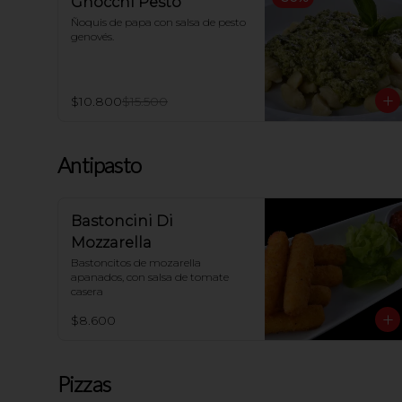
Gnocchi Pesto
Ñoquis de papa con salsa de pesto 
genovés.
$10.800
$15.500
Antipasto
Bastoncini Di
Mozzarella
Bastoncitos de mozarella 
apanados, con salsa de tomate 
casera
$8.600
Pizzas