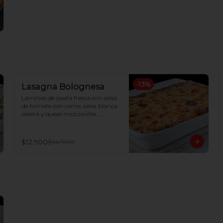
-
13
%
Lasagna Bolognesa
Láminas de pasta fresca con salsa 
de tomate con carne, salsa blanca 
casera y queso mozzarella, 
gratinada al horno
$12.900
$14.900