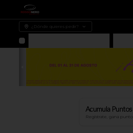
¿Dónde quieres pedir?
Agosto con todo y descuentos 🤑
Promoc
Acumula
Puntos
Regístrate, gana punt