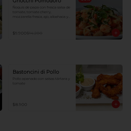
Gnocchi Pomodoro
Ñoquis de papa con fresca salsa de 
tomate, tomate cherry, 
mozzarella fresca, ajo, albahaca y 
queso parmesano
$9.900
$14.200
Bastoncini di Pollo
Pollo apanado con salsas tártara y 
tomate
$8.900