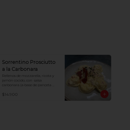
Sorrentino Prosciutto
a la Carbonara
Rellenos de mozzarella, ricota y 
jamón cocido, con  salsa 
carbonara (a base de panceta 
parmesano y huevo)
$14.900