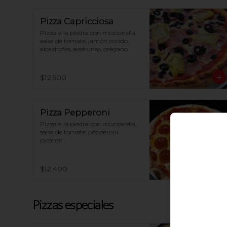
Pizza Capricciosa
Pizza a la piedra con mozzarella, 
salsa de tomate, jamón cocido, 
alcachofas, aceitunas, orégano
$12.500
Pizza Pepperoni
Pizza a la piedra con mozzarella, 
salsa de tomate, pepperoni 
picante
$12.400
Pizzas especiales