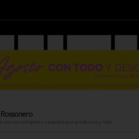
iones
Antipasto
Pizzas
Pizzas especiales
Lasagna
 Rossonero
os con tus compras y canjealos por productos y más