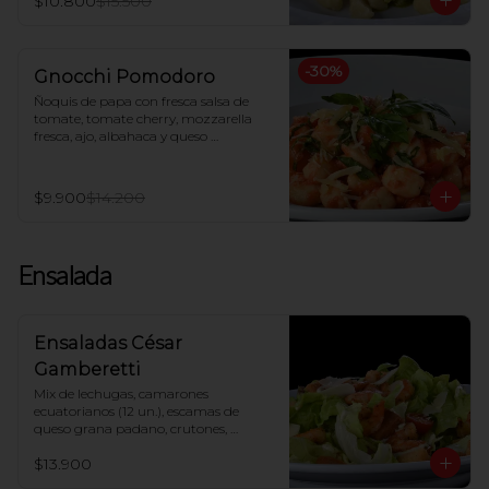
$10.800
$15.500
-
30
%
Gnocchi Pomodoro
Ñoquis de papa con fresca salsa de 
tomate, tomate cherry, mozzarella 
fresca, ajo, albahaca y queso 
parmesano
$9.900
$14.200
Ensalada
Ensaladas César
Gamberetti
Mix de lechugas, camarones 
ecuatorianos (12 un.), escamas de 
queso grana padano, crutones, 
tomate cherry, salsa César
$13.900