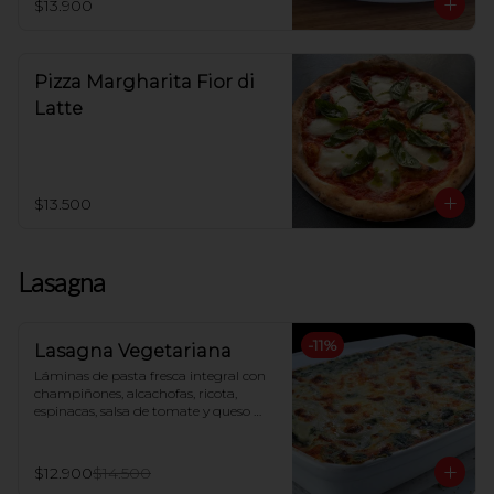
$13.900
Pizza Margharita Fior di
Latte
$13.500
Lasagna
-
11
%
Lasagna Vegetariana
Láminas de pasta fresca integral con 
champiñones, alcachofas, ricota, 
espinacas, salsa de tomate y queso 
mozzarella, gratinada al horno
$12.900
$14.500