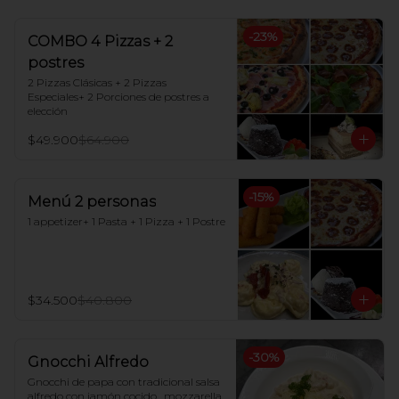
-
23
%
COMBO 4 Pizzas + 2
postres
2 Pizzas Clásicas + 2 Pizzas 
Especiales+ 2 Porciones de postres a 
elección
$49.900
$64.900
-
15
%
Menú 2 personas
1 appetizer+ 1 Pasta + 1 Pizza + 1 Postre
$34.500
$40.800
-
30
%
Gnocchi Alfredo
Gnocchi de papa con tradicional salsa 
alfredo con jamón cocido , mozzarella 