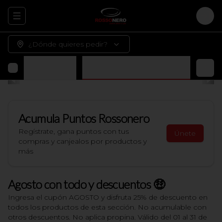
Abrir menu de navegación
Logi
¿Dónde quieres pedir?
 terminar en casa)
Bebidas y Jugos Naturales
Acumula
Puntos Rossonero
Regístrate, gana puntos con tus
Únete
compras y canjealos por productos y
más
Agosto con todo y descuentos 🤑
Ingresa el cupón AGOSTO y disfruta 25% de descuento en
todos los productos de esta sección. No acumulable con
otros descuentos. No aplica propina. Válido del 01 al 31 de