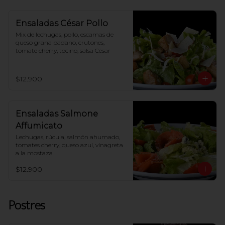
Ensaladas César Pollo
Mix de lechugas, pollo, escamas de 
queso grana padano, crutones, 
tomate cherry, tocino, salsa César
$12.900
Ensaladas Salmone
Affumicato
Lechugas, rúcula, salmón ahumado, 
tomates cherry, queso azul, vinagreta 
a la mostaza
$12.900
Postres