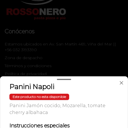
Conócenos
Estamos ubicados en Av. San Martín 469, Viña del Mar ||
+56 032 3193390
Zona de despacho
Términos y condiciones
Política de privacidad
Panini Napoli
Redes sociales
Este producto no esta disponible
Instagram
Panini Jamón cocido, Mozarella, tomate
Facebook
cherry albahaca
Mi cuenta
Instrucciones especiales