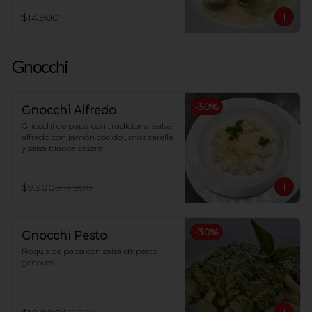
$14.900
Gnocchi
-
30
%
Gnocchi Alfredo
Gnocchi de papa con tradicional salsa 
alfredo con jamón cocido , mozzarella 
y salsa blanca casera
$9.900
$14.200
-
30
%
Gnocchi Pesto
Ñoquis de papa con salsa de pesto 
genovés.