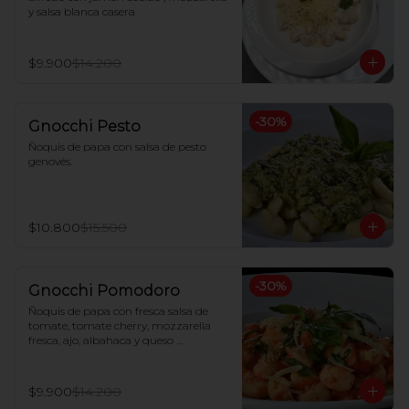
y salsa blanca casera
$9.900
$14.200
-
30
%
Gnocchi Pesto
Ñoquis de papa con salsa de pesto 
genovés.
$10.800
$15.500
-
30
%
Gnocchi Pomodoro
Ñoquis de papa con fresca salsa de 
tomate, tomate cherry, mozzarella 
fresca, ajo, albahaca y queso 
parmesano
$9.900
$14.200