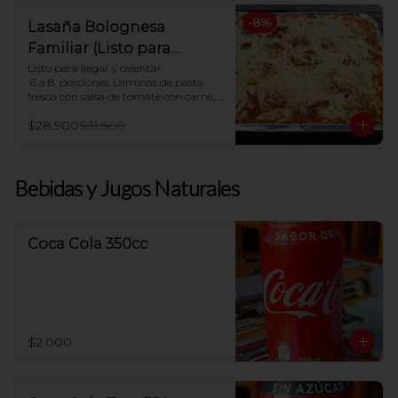
-
8
%
Lasaña Bolognesa
Familiar (Listo para
hornear en casa)
Listo para llegar y calentar

 6 a 8  porciones. Láminas de pasta 
fresca con salsa de tomate con carne, 
salsa blanca casera y queso mozzarella

$28.900
$31.500
Indicaciones para Horno:

Dejar descongelar. Precalentar el 
horno a 180ºC y Poner en horno por 30 
Bebidas y Jugos Naturales
minutos.
Coca Cola 350cc
$2.000