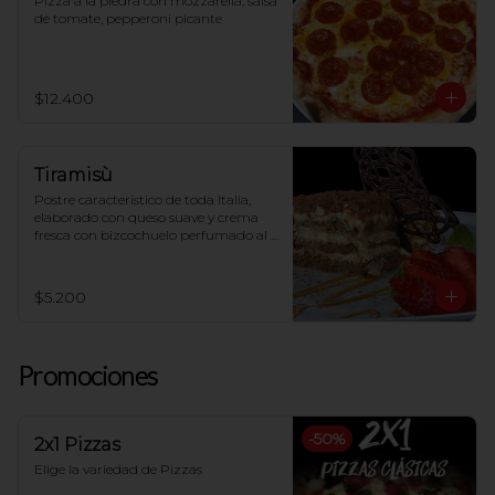
Pizza a la piedra con mozzarella, salsa 
de tomate, pepperoni picante
$12.400
Tiramisù
Postre característico de toda Italia, 
elaborado con queso suave y crema 
fresca con bizcochuelo perfumado al 
café
$5.200
Promociones
-
50
%
2x1 Pizzas
Elige la variedad de Pizzas