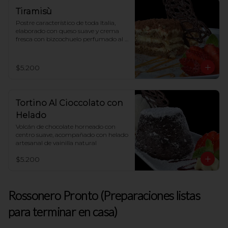
Tiramisù
Postre característico de toda Italia, 
elaborado con queso suave y crema 
fresca con bizcochuelo perfumado al 
café
$5.200
Tortino Al Cioccolato con
Helado
Volcán de chocolate horneado con 
centro suave, acompañado con helado 
artesanal de vainilla natural
$5.200
Rossonero Pronto (Preparaciones listas
para terminar en casa)