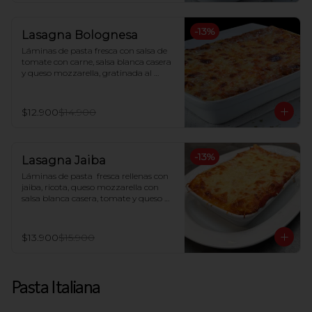
-
13
%
Lasagna Bolognesa
Láminas de pasta fresca con salsa de 
tomate con carne, salsa blanca casera 
y queso mozzarella, gratinada al 
horno
$12.900
$14.900
-
13
%
Lasagna Jaiba
Láminas de pasta  fresca rellenas con 
jaiba, ricota, queso mozzarella con 
salsa blanca casera, tomate y queso 
parmesano gratinado al horno.
$13.900
$15.900
Pasta Italiana