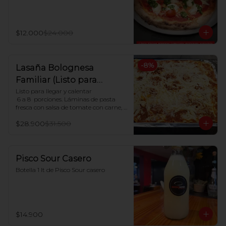
$12.000
$24.000
-
8
%
Lasaña Bolognesa
Familiar (Listo para
hornear en casa)
Listo para llegar y calentar

 6 a 8  porciones. Láminas de pasta 
fresca con salsa de tomate con carne, 
salsa blanca casera y queso mozzarella

$28.900
$31.500
Indicaciones para Horno:

Dejar descongelar. Precalentar el 
horno a 180ºC y Poner en horno por 30 
minutos.
Pisco Sour Casero
Botella 1 lt de Pisco Sour casero
$14.900